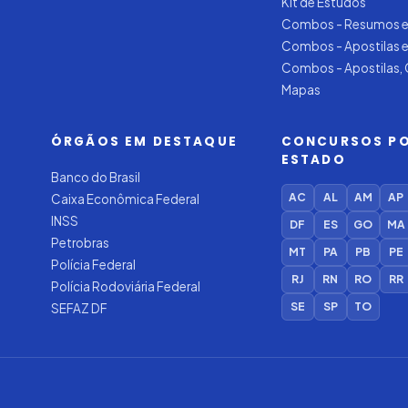
Kit de Estudos
Combos - Resumos e
Combos - Apostilas 
Combos - Apostilas,
Mapas
ÓRGÃOS EM DESTAQUE
CONCURSOS P
ESTADO
Banco do Brasil
AC
AL
AM
AP
Caixa Econômica Federal
INSS
DF
ES
GO
MA
Petrobras
MT
PA
PB
PE
Polícia Federal
RJ
RN
RO
RR
Polícia Rodoviária Federal
SE
SP
TO
SEFAZ DF