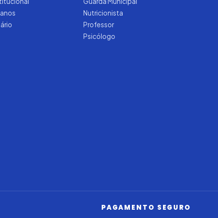
titucional
Guarda Municipal
manos
Nutricionista
tário
Professor
Psicólogo
Iago — Agente Virtual
Aprova
Digital
Online (IA)
PAGAMENTO SEGURO