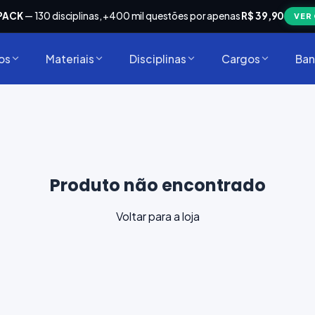
PACK
— 130 disciplinas, +400 mil questões por apenas
R$ 39,90
VER
os
Materiais
Disciplinas
Cargos
Ban
Produto não encontrado
Voltar para a loja