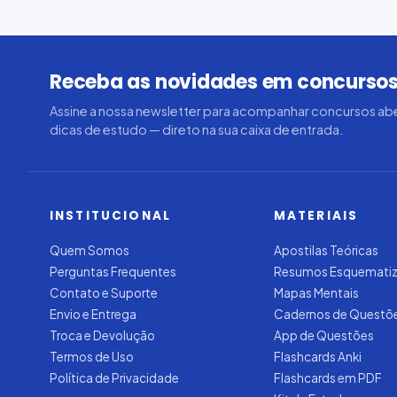
Receba as novidades em concursos
Assine a nossa newsletter para acompanhar concursos abe
dicas de estudo — direto na sua caixa de entrada.
INSTITUCIONAL
MATERIAIS
Quem Somos
Apostilas Teóricas
Perguntas Frequentes
Resumos Esquemati
Contato e Suporte
Mapas Mentais
Envio e Entrega
Cadernos de Questõ
Troca e Devolução
App de Questões
Termos de Uso
Flashcards Anki
Política de Privacidade
Flashcards em PDF