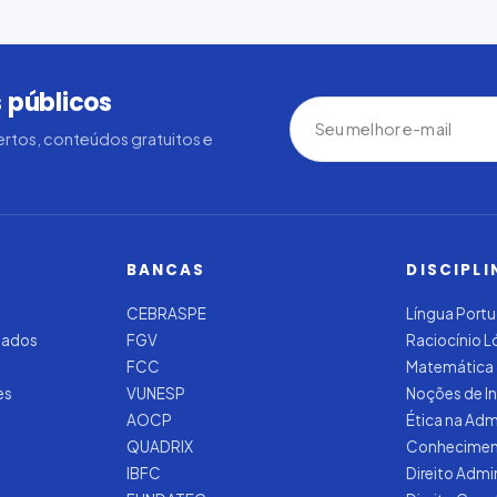
 públicos
rtos, conteúdos gratuitos e
BANCAS
DISCIPLI
CEBRASPE
Língua Port
zados
FGV
Raciocínio 
FCC
Matemática
es
VUNESP
Noções de I
AOCP
Ética na Adm
QUADRIX
Conhecimen
IBFC
Direito Admi