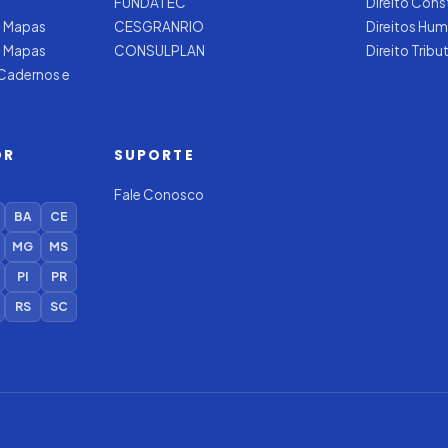
FUNDATEC
Direito Cons
 Mapas
CESGRANRIO
Direitos Hu
e Mapas
CONSULPLAN
Direito Tribu
 Cadernos e
OR
SUPORTE
Fale Conosco
BA
CE
MG
MS
PI
PR
RS
SC