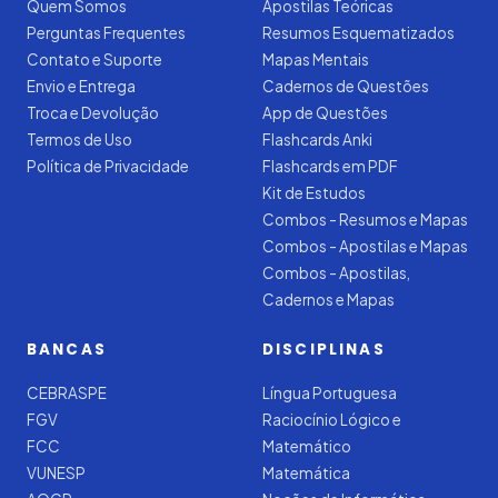
Quem Somos
Apostilas Teóricas
Perguntas Frequentes
Resumos Esquematizados
Contato e Suporte
Mapas Mentais
Envio e Entrega
Cadernos de Questões
Troca e Devolução
App de Questões
Termos de Uso
Flashcards Anki
Política de Privacidade
Flashcards em PDF
Kit de Estudos
Combos - Resumos e Mapas
Combos - Apostilas e Mapas
Combos - Apostilas,
Cadernos e Mapas
BANCAS
DISCIPLINAS
CEBRASPE
Língua Portuguesa
FGV
Raciocínio Lógico e
FCC
Matemático
VUNESP
Matemática