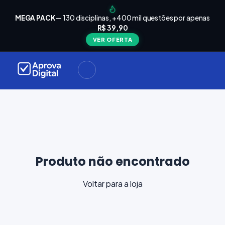
arrinho
Seu
MEGA PACK
— 130 disciplinas, +400 mil questões por apenas
está
R$ 39,90
Carrinho
vazio
VER OFERTA
Navegue
ela loja e
adicione
materiais
ara a sua
provação.
ontinuar
plorando
Produto não encontrado
Voltar para a loja