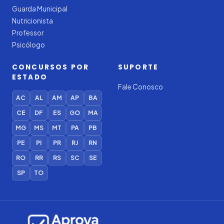
Guarda Municipal
Nutricionista
Professor
Psicólogo
CONCURSOS POR
SUPORTE
ESTADO
Fale Conosco
AC
AL
AM
AP
BA
CE
DF
ES
GO
MA
MG
MS
MT
PA
PB
PE
PI
PR
RJ
RN
RO
RR
RS
SC
SE
SP
TO
Iago — Agente Virtual
Aprova
Digital
Online (IA)