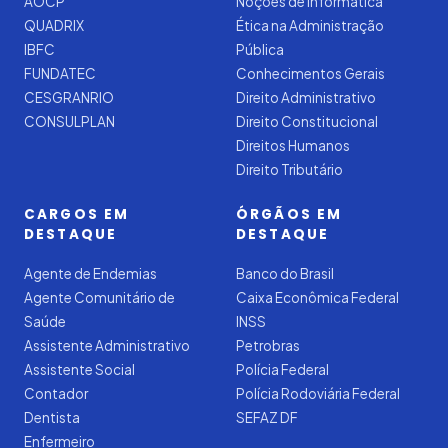
AOCP
Noções de Informática
QUADRIX
Ética na Administração
IBFC
Pública
FUNDATEC
Conhecimentos Gerais
CESGRANRIO
Direito Administrativo
CONSULPLAN
Direito Constitucional
Direitos Humanos
Direito Tributário
CARGOS EM
ÓRGÃOS EM
DESTAQUE
DESTAQUE
Agente de Endemias
Banco do Brasil
Agente Comunitário de
Caixa Econômica Federal
Saúde
INSS
Assistente Administrativo
Petrobras
Assistente Social
Polícia Federal
Contador
Polícia Rodoviária Federal
Dentista
SEFAZ DF
Enfermeiro