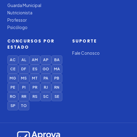
Guarda Municipal
Nutricionista
Professor
Psicólogo
CONCURSOS POR
SUPORTE
ESTADO
Fale Conosco
AC
AL
AM
AP
BA
CE
DF
ES
GO
MA
MG
MS
MT
PA
PB
PE
PI
PR
RJ
RN
RO
RR
RS
SC
SE
SP
TO
Iago — Agente Virtual
Aprova
Digital
Online (IA)