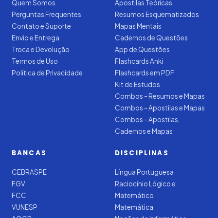
Quem Somos
Apostilas Teóricas
Perguntas Frequentes
Resumos Esquematizados
Contato e Suporte
Mapas Mentais
Envio e Entrega
Cadernos de Questões
Troca e Devolução
App de Questões
Termos de Uso
Flashcards Anki
Política de Privacidade
Flashcards em PDF
Kit de Estudos
Combos - Resumos e Mapas
Combos - Apostilas e Mapas
Combos - Apostilas,
Cadernos e Mapas
BANCAS
DISCIPLINAS
CEBRASPE
Língua Portuguesa
FGV
Raciocínio Lógico e
FCC
Matemático
VUNESP
Matemática