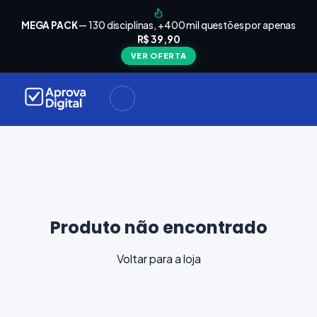
arrinho
Seu
MEGA PACK
— 130 disciplinas, +400 mil questões por apenas
está
R$ 39,90
Carrinho
vazio
VER OFERTA
Navegue
ela loja e
adicione
materiais
ara a sua
provação.
ontinuar
plorando
Produto não encontrado
Voltar para a loja