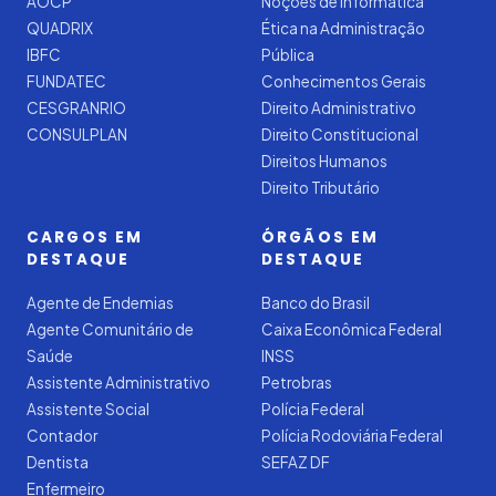
AOCP
Noções de Informática
QUADRIX
Ética na Administração
IBFC
Pública
FUNDATEC
Conhecimentos Gerais
CESGRANRIO
Direito Administrativo
CONSULPLAN
Direito Constitucional
Direitos Humanos
Direito Tributário
CARGOS EM
ÓRGÃOS EM
DESTAQUE
DESTAQUE
Agente de Endemias
Banco do Brasil
Agente Comunitário de
Caixa Econômica Federal
Saúde
INSS
Assistente Administrativo
Petrobras
Assistente Social
Polícia Federal
Contador
Polícia Rodoviária Federal
Dentista
SEFAZ DF
Enfermeiro