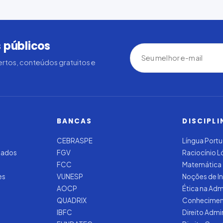
 públicos
rtos, conteúdos gratuitos e
BANCAS
DISCIPLI
CEBRASPE
Língua Port
zados
FGV
Raciocínio 
FCC
Matemática
es
VUNESP
Noções de I
AOCP
Ética na Adm
QUADRIX
Conhecimen
IBFC
Direito Admi