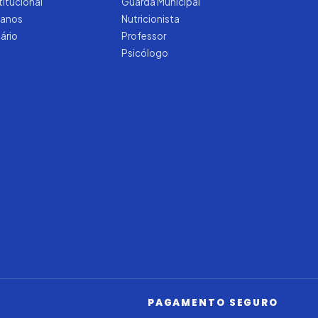
titucional
Guarda Municipal
manos
Nutricionista
tário
Professor
Psicólogo
Iago — Agente Virtual
Aprova
Digital
Online (IA)
PAGAMENTO SEGURO