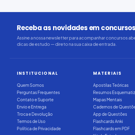
Receba as novidades em concursos
Assine a nossa newsletter para acompanhar concursos abe
dicas de estudo — direto na sua caixa de entrada.
INSTITUCIONAL
MATERIAIS
Quem Somos
Apostilas Teóricas
Perguntas Frequentes
Resumos Esquemati
Contato e Suporte
Mapas Mentais
Envio e Entrega
Cadernos de Questõ
Troca e Devolução
App de Questões
Termos de Uso
Flashcards Anki
Política de Privacidade
Flashcards em PDF