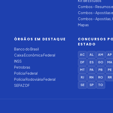
Kit de Estudos
Combos - Resumos e
Combos - Apostilas 
Combos - Apostilas,
Mapas
ÓRGÃOS EM DESTAQUE
CONCURSOS P
ESTADO
Banco do Brasil
AC
AL
AM
AP
Caixa Econômica Federal
INSS
DF
ES
GO
MA
Petrobras
MT
PA
PB
PE
Polícia Federal
RJ
RN
RO
RR
Polícia Rodoviária Federal
SE
SP
TO
SEFAZ DF