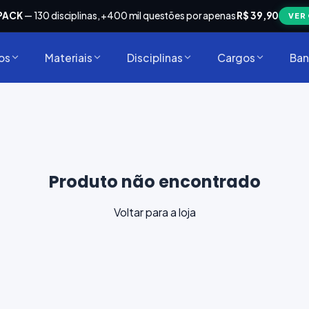
PACK
— 130 disciplinas, +400 mil questões por apenas
R$ 39,90
VER
os
Materiais
Disciplinas
Cargos
Ban
Produto não encontrado
Voltar para a loja