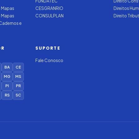
FUNDATEC
Direito Cons
 Mapas
CESGRANRIO
Direitos Hu
e Mapas
CONSULPLAN
Direito Tribu
 Cadernos e
OR
SUPORTE
Fale Conosco
BA
CE
MG
MS
PI
PR
RS
SC