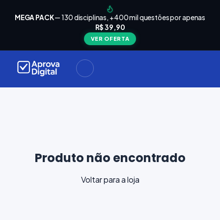
arrinho
Seu
MEGA PACK
— 130 disciplinas, +400 mil questões por apenas
está
R$ 39,90
Carrinho
vazio
VER OFERTA
Navegue
ela loja e
adicione
materiais
ara a sua
provação.
ontinuar
plorando
Produto não encontrado
Voltar para a loja