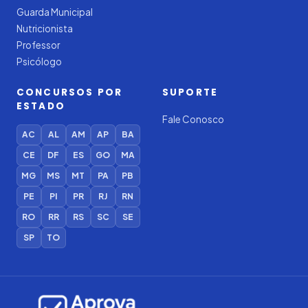
Guarda Municipal
Nutricionista
Professor
Psicólogo
CONCURSOS POR
SUPORTE
ESTADO
Fale Conosco
AC
AL
AM
AP
BA
CE
DF
ES
GO
MA
MG
MS
MT
PA
PB
PE
PI
PR
RJ
RN
RO
RR
RS
SC
SE
SP
TO
Iago — Agente Virtual
Aprova
Digital
Online (IA)