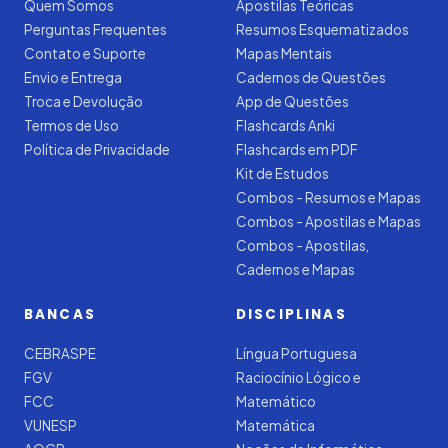
Quem Somos
Apostilas Teóricas
Perguntas Frequentes
Resumos Esquematizados
Contato e Suporte
Mapas Mentais
Envio e Entrega
Cadernos de Questões
Troca e Devolução
App de Questões
Termos de Uso
Flashcards Anki
Política de Privacidade
Flashcards em PDF
Kit de Estudos
Combos - Resumos e Mapas
Combos - Apostilas e Mapas
Combos - Apostilas,
Cadernos e Mapas
BANCAS
DISCIPLINAS
CEBRASPE
Língua Portuguesa
FGV
Raciocínio Lógico e
FCC
Matemático
VUNESP
Matemática