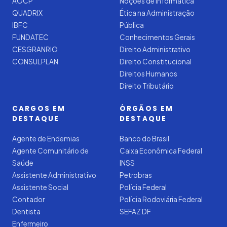
AOCP
Noções de Informática
QUADRIX
Ética na Administração
IBFC
Pública
FUNDATEC
Conhecimentos Gerais
CESGRANRIO
Direito Administrativo
CONSULPLAN
Direito Constitucional
Direitos Humanos
Direito Tributário
CARGOS EM
ÓRGÃOS EM
DESTAQUE
DESTAQUE
Agente de Endemias
Banco do Brasil
Agente Comunitário de
Caixa Econômica Federal
Saúde
INSS
Assistente Administrativo
Petrobras
Assistente Social
Polícia Federal
Contador
Polícia Rodoviária Federal
Dentista
SEFAZ DF
Enfermeiro