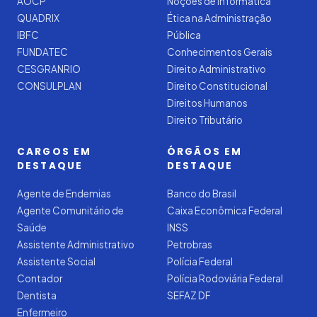
AOCP
Noções de Informática
QUADRIX
Ética na Administração
IBFC
Pública
FUNDATEC
Conhecimentos Gerais
CESGRANRIO
Direito Administrativo
CONSULPLAN
Direito Constitucional
Direitos Humanos
Direito Tributário
CARGOS EM
ÓRGÃOS EM
DESTAQUE
DESTAQUE
Agente de Endemias
Banco do Brasil
Agente Comunitário de
Caixa Econômica Federal
Saúde
INSS
Assistente Administrativo
Petrobras
Assistente Social
Polícia Federal
Contador
Polícia Rodoviária Federal
Dentista
SEFAZ DF
Enfermeiro