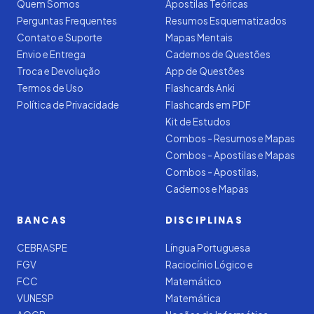
Quem Somos
Apostilas Teóricas
Perguntas Frequentes
Resumos Esquematizados
Contato e Suporte
Mapas Mentais
Envio e Entrega
Cadernos de Questões
Troca e Devolução
App de Questões
Termos de Uso
Flashcards Anki
Política de Privacidade
Flashcards em PDF
Kit de Estudos
Combos - Resumos e Mapas
Combos - Apostilas e Mapas
Combos - Apostilas,
Cadernos e Mapas
BANCAS
DISCIPLINAS
CEBRASPE
Língua Portuguesa
FGV
Raciocínio Lógico e
FCC
Matemático
VUNESP
Matemática