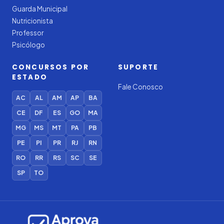
Guarda Municipal
Nutricionista
Professor
Psicólogo
CONCURSOS POR
SUPORTE
ESTADO
Fale Conosco
AC
AL
AM
AP
BA
CE
DF
ES
GO
MA
MG
MS
MT
PA
PB
PE
PI
PR
RJ
RN
RO
RR
RS
SC
SE
SP
TO
Iago — Agente Virtual
Aprova
Digital
Online (IA)