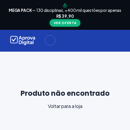
arrinho
Seu
MEGA PACK
— 130 disciplinas, +400 mil questões por apenas
está
R$ 39,90
Carrinho
vazio
VER OFERTA
Navegue
ela loja e
adicione
materiais
ara a sua
provação.
ontinuar
plorando
Produto não encontrado
Voltar para a loja