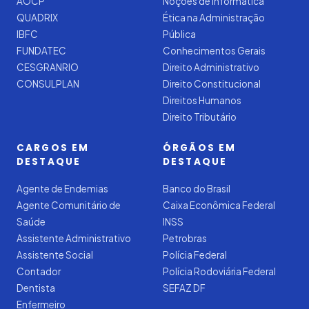
AOCP
Noções de Informática
QUADRIX
Ética na Administração
IBFC
Pública
FUNDATEC
Conhecimentos Gerais
CESGRANRIO
Direito Administrativo
CONSULPLAN
Direito Constitucional
Direitos Humanos
Direito Tributário
CARGOS EM
ÓRGÃOS EM
DESTAQUE
DESTAQUE
Agente de Endemias
Banco do Brasil
Agente Comunitário de
Caixa Econômica Federal
Saúde
INSS
Assistente Administrativo
Petrobras
Assistente Social
Polícia Federal
Contador
Polícia Rodoviária Federal
Dentista
SEFAZ DF
Enfermeiro