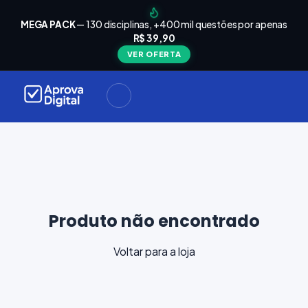
arrinho
Seu
MEGA PACK
— 130 disciplinas, +400 mil questões por apenas
está
R$ 39,90
Carrinho
vazio
VER OFERTA
Navegue
ela loja e
adicione
materiais
ara a sua
provação.
ontinuar
plorando
Produto não encontrado
Voltar para a loja