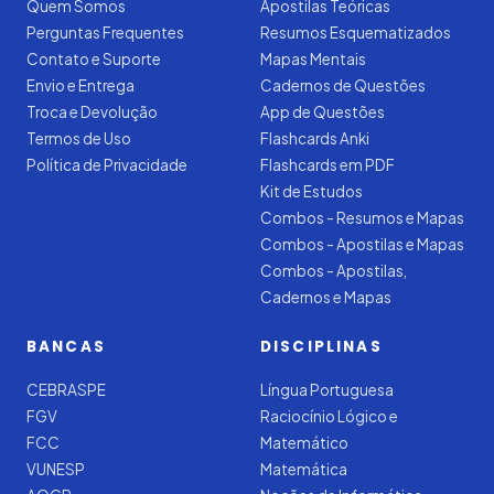
Quem Somos
Apostilas Teóricas
Perguntas Frequentes
Resumos Esquematizados
Contato e Suporte
Mapas Mentais
Envio e Entrega
Cadernos de Questões
Troca e Devolução
App de Questões
Termos de Uso
Flashcards Anki
Política de Privacidade
Flashcards em PDF
Kit de Estudos
Combos - Resumos e Mapas
Combos - Apostilas e Mapas
Combos - Apostilas,
Cadernos e Mapas
BANCAS
DISCIPLINAS
CEBRASPE
Língua Portuguesa
FGV
Raciocínio Lógico e
FCC
Matemático
VUNESP
Matemática