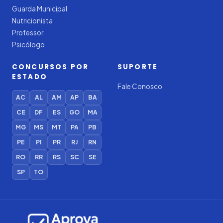
Guarda Municipal
Nutricionista
Professor
Psicólogo
CONCURSOS POR
SUPORTE
ESTADO
Fale Conosco
AC
AL
AM
AP
BA
CE
DF
ES
GO
MA
MG
MS
MT
PA
PB
PE
PI
PR
RJ
RN
RO
RR
RS
SC
SE
SP
TO
Iago — Agente Virtual
Aprova
Digital
Online (IA)