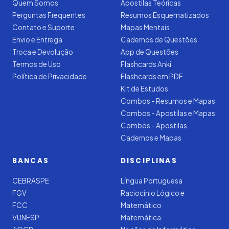
Quem Somos
Apostilas Teóricas
Perguntas Frequentes
Resumos Esquematizados
Contato e Suporte
Mapas Mentais
Envio e Entrega
Cadernos de Questões
Troca e Devolução
App de Questões
Termos de Uso
Flashcards Anki
Política de Privacidade
Flashcards em PDF
Kit de Estudos
Combos - Resumos e Mapas
Combos - Apostilas e Mapas
Combos - Apostilas,
Cadernos e Mapas
BANCAS
DISCIPLINAS
CEBRASPE
Língua Portuguesa
FGV
Raciocínio Lógico e
FCC
Matemático
VUNESP
Matemática