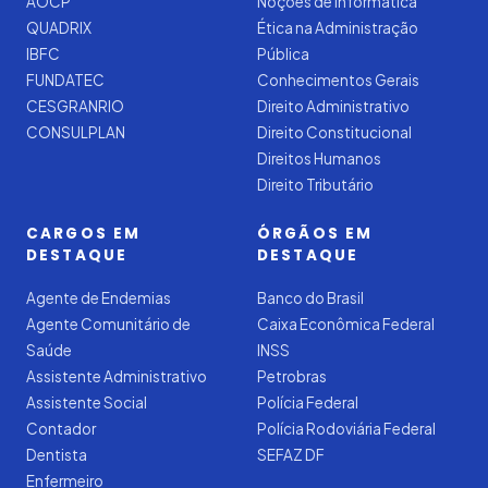
AOCP
Noções de Informática
QUADRIX
Ética na Administração
IBFC
Pública
FUNDATEC
Conhecimentos Gerais
CESGRANRIO
Direito Administrativo
CONSULPLAN
Direito Constitucional
Direitos Humanos
Direito Tributário
CARGOS EM
ÓRGÃOS EM
DESTAQUE
DESTAQUE
Agente de Endemias
Banco do Brasil
Agente Comunitário de
Caixa Econômica Federal
Saúde
INSS
Assistente Administrativo
Petrobras
Assistente Social
Polícia Federal
Contador
Polícia Rodoviária Federal
Dentista
SEFAZ DF
Enfermeiro