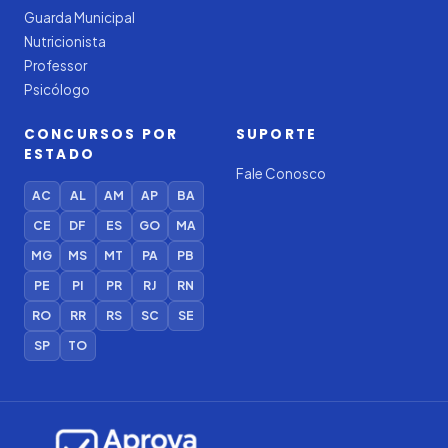
Guarda Municipal
Nutricionista
Professor
Psicólogo
CONCURSOS POR
SUPORTE
ESTADO
Fale Conosco
AC
AL
AM
AP
BA
CE
DF
ES
GO
MA
MG
MS
MT
PA
PB
PE
PI
PR
RJ
RN
RO
RR
RS
SC
SE
SP
TO
Iago — Agente Virtual
Aprova
Digital
Online (IA)