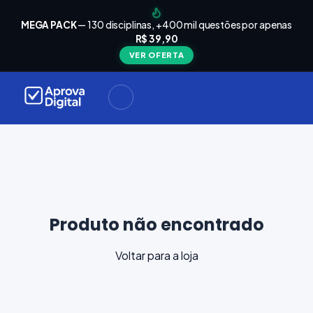
arrinho
Seu
MEGA PACK
— 130 disciplinas, +400 mil questões por apenas
está
R$ 39,90
Carrinho
vazio
VER OFERTA
Navegue
ela loja e
adicione
materiais
ara a sua
provação.
ontinuar
plorando
Produto não encontrado
Voltar para a loja