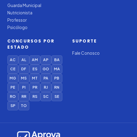
Guarda Municipal
Nutricionista
Professor
Psicólogo
CONCURSOS POR
SUPORTE
ESTADO
Fale Conosco
AC
AL
AM
AP
BA
CE
DF
ES
GO
MA
MG
MS
MT
PA
PB
PE
PI
PR
RJ
RN
RO
RR
RS
SC
SE
SP
TO
Iago — Agente Virtual
Aprova
Digital
Online (IA)