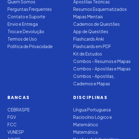
Quem Somos
Apostilas Teóricas
Perguntas Frequentes
Resumos Esquematizados
Contato e Suporte
Mapas Mentais
Envio e Entrega
Cadernos de Questões
Troca e Devolução
App de Questões
Termos de Uso
Flashcards Anki
Política de Privacidade
Flashcards em PDF
Kit de Estudos
Combos - Resumos e Mapas
Combos - Apostilas e Mapas
Combos - Apostilas,
Cadernos e Mapas
BANCAS
DISCIPLINAS
CEBRASPE
Língua Portuguesa
FGV
Raciocínio Lógico e
FCC
Matemático
VUNESP
Matemática