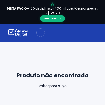
arrinho
Seu
MEGA PACK
— 130 disciplinas, +400 mil questões por apenas
está
R$ 39,90
Carrinho
vazio
VER OFERTA
Navegue
ela loja e
adicione
materiais
ara a sua
provação.
ontinuar
plorando
Produto não encontrado
Voltar para a loja