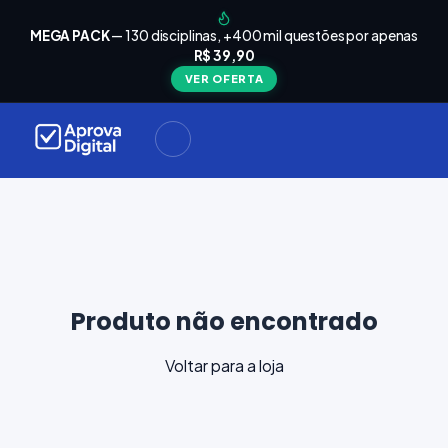
arrinho
Seu
MEGA PACK
— 130 disciplinas, +400 mil questões por apenas
está
R$ 39,90
Carrinho
vazio
VER OFERTA
Navegue
ela loja e
adicione
materiais
ara a sua
provação.
ontinuar
plorando
Produto não encontrado
Voltar para a loja