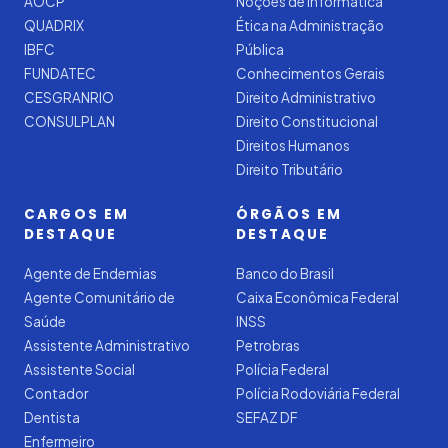
AOCP
Noções de Informática
QUADRIX
Ética na Administração
IBFC
Pública
FUNDATEC
Conhecimentos Gerais
CESGRANRIO
Direito Administrativo
CONSULPLAN
Direito Constitucional
Direitos Humanos
Direito Tributário
CARGOS EM
ÓRGÃOS EM
DESTAQUE
DESTAQUE
Agente de Endemias
Banco do Brasil
Agente Comunitário de
Caixa Econômica Federal
Saúde
INSS
Assistente Administrativo
Petrobras
Assistente Social
Polícia Federal
Contador
Polícia Rodoviária Federal
Dentista
SEFAZ DF
Enfermeiro