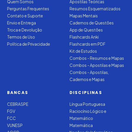
Quem Somos
Apostilas Teóricas
Perguntas Frequentes
Resumos Esquematizados
Contato e Suporte
Mapas Mentais
Envio e Entrega
Cadernos de Questões
Troca e Devolução
App de Questões
Termos de Uso
Flashcards Anki
Política de Privacidade
Flashcards em PDF
Kit de Estudos
Combos - Resumos e Mapas
Combos - Apostilas e Mapas
Combos - Apostilas,
Cadernos e Mapas
BANCAS
DISCIPLINAS
CEBRASPE
Língua Portuguesa
FGV
Raciocínio Lógico e
FCC
Matemático
VUNESP
Matemática