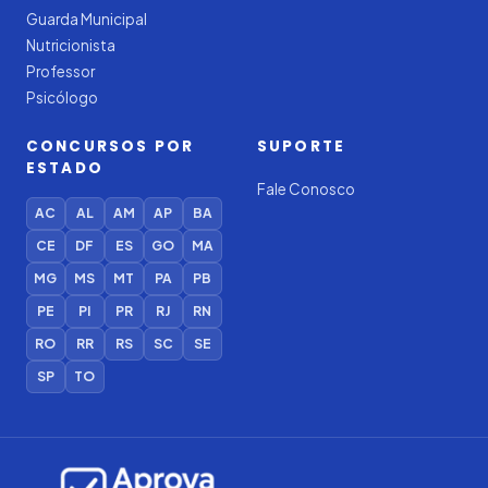
Guarda Municipal
Nutricionista
Professor
Psicólogo
CONCURSOS POR
SUPORTE
ESTADO
Fale Conosco
AC
AL
AM
AP
BA
CE
DF
ES
GO
MA
MG
MS
MT
PA
PB
PE
PI
PR
RJ
RN
RO
RR
RS
SC
SE
SP
TO
Iago — Agente Virtual
Aprova
Digital
Online (IA)