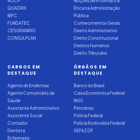
AOCP
Noções de Informática
QUADRIX
Ética na Administração
IBFC
Pública
FUNDATEC
Conhecimentos Gerais
CESGRANRIO
Direito Administrativo
CONSULPLAN
Direito Constitucional
Direitos Humanos
Direito Tributário
CARGOS EM
ÓRGÃOS EM
DESTAQUE
DESTAQUE
Agente de Endemias
Banco do Brasil
Agente Comunitário de
Caixa Econômica Federal
Saúde
INSS
Assistente Administrativo
Petrobras
Assistente Social
Polícia Federal
Contador
Polícia Rodoviária Federal
Dentista
SEFAZ DF
Enfermeiro