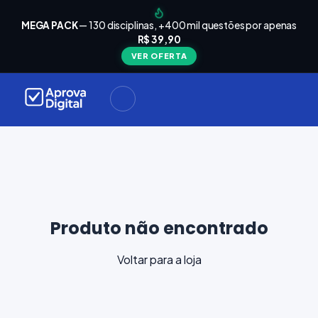
arrinho
Seu
MEGA PACK
— 130 disciplinas, +400 mil questões por apenas
está
R$ 39,90
Carrinho
vazio
VER OFERTA
Navegue
ela loja e
adicione
materiais
ara a sua
provação.
ontinuar
plorando
Produto não encontrado
Voltar para a loja