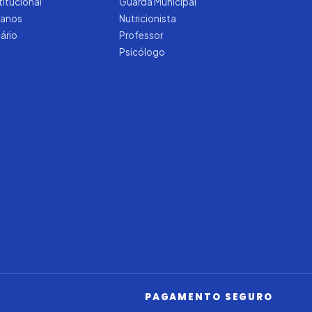
titucional
Guarda Municipal
manos
Nutricionista
tário
Professor
Psicólogo
Iago — Agente Virtual
Aprova
Digital
Online (IA)
PAGAMENTO SEGURO