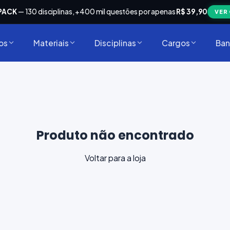
PACK
— 130 disciplinas, +400 mil questões por apenas
R$ 39,90
VER
os
Materiais
Disciplinas
Cargos
Ban
Produto não encontrado
Voltar para a loja