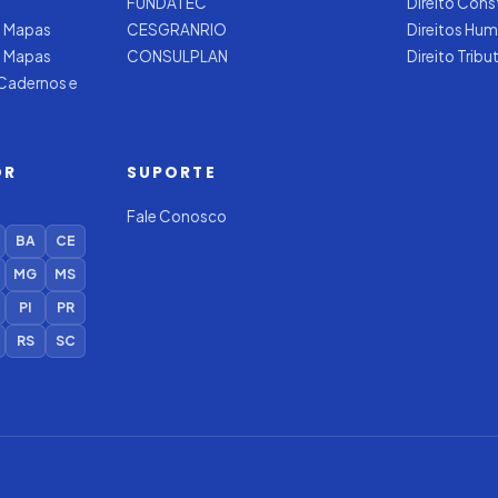
FUNDATEC
Direito Cons
 Mapas
CESGRANRIO
Direitos Hu
e Mapas
CONSULPLAN
Direito Tribu
 Cadernos e
OR
SUPORTE
Fale Conosco
BA
CE
MG
MS
PI
PR
RS
SC