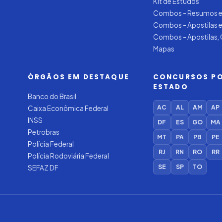
Kit de Estudos
Combos - Resumos e
Combos - Apostilas 
Combos - Apostilas,
Mapas
ÓRGÃOS EM DESTAQUE
CONCURSOS P
ESTADO
Banco do Brasil
AC
AL
AM
AP
Caixa Econômica Federal
INSS
DF
ES
GO
MA
Petrobras
MT
PA
PB
PE
Polícia Federal
RJ
RN
RO
RR
Polícia Rodoviária Federal
SE
SP
TO
SEFAZ DF