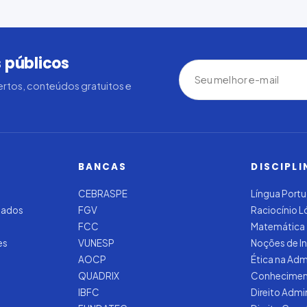
 públicos
rtos, conteúdos gratuitos e
BANCAS
DISCIPLI
CEBRASPE
Língua Port
zados
FGV
Raciocínio 
FCC
Matemática
es
VUNESP
Noções de I
AOCP
Ética na Adm
QUADRIX
Conhecimen
IBFC
Direito Admi