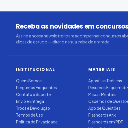
Receba as novidades em concursos
Assine a nossa newsletter para acompanhar concursos abe
dicas de estudo — direto na sua caixa de entrada.
INSTITUCIONAL
MATERIAIS
Quem Somos
Apostilas Teóricas
Perguntas Frequentes
Resumos Esquemati
Contato e Suporte
Mapas Mentais
Envio e Entrega
Cadernos de Questõ
Troca e Devolução
App de Questões
Termos de Uso
Flashcards Anki
Política de Privacidade
Flashcards em PDF