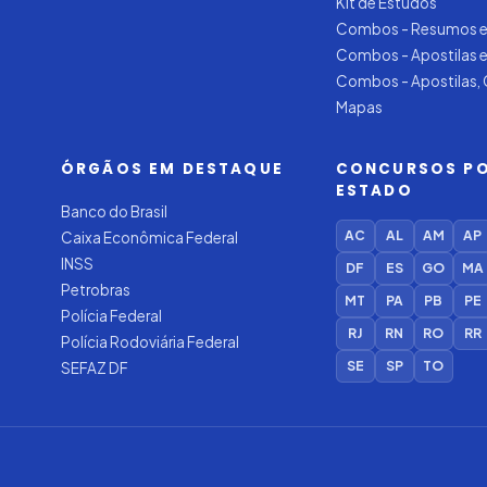
Kit de Estudos
Combos - Resumos e
Combos - Apostilas 
Combos - Apostilas,
Mapas
ÓRGÃOS EM DESTAQUE
CONCURSOS P
ESTADO
Banco do Brasil
AC
AL
AM
AP
Caixa Econômica Federal
INSS
DF
ES
GO
MA
Petrobras
MT
PA
PB
PE
Polícia Federal
RJ
RN
RO
RR
Polícia Rodoviária Federal
SE
SP
TO
SEFAZ DF