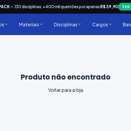
PACK
— 130 disciplinas, +400 mil questões por apenas
R$ 39,90
VER
os
Materiais
Disciplinas
Cargos
Ban
Produto não encontrado
Voltar para a loja