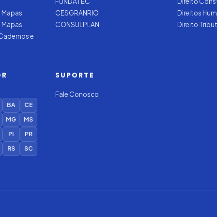
FUNDATEC
Direito Cons
 Mapas
CESGRANRIO
Direitos Hu
e Mapas
CONSULPLAN
Direito Tribu
 Cadernos e
OR
SUPORTE
Fale Conosco
BA
CE
MG
MS
PI
PR
RS
SC