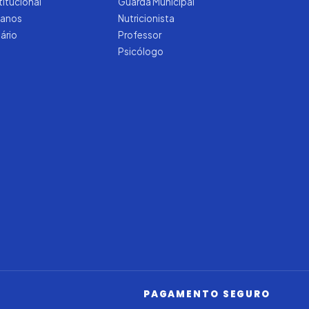
titucional
Guarda Municipal
manos
Nutricionista
tário
Professor
Psicólogo
Iago — Agente Virtual
Aprova
Digital
Online (IA)
PAGAMENTO SEGURO