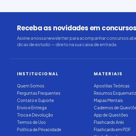
Receba as novidades em concursos
Assine a nossa newsletter para acompanhar concursos abe
dicas de estudo — direto na sua caixa de entrada.
INSTITUCIONAL
MATERIAIS
Quem Somos
Apostilas Teóricas
Perguntas Frequentes
Resumos Esquemati
Contato e Suporte
Mapas Mentais
Envio e Entrega
Cadernos de Questõ
Troca e Devolução
App de Questões
Termos de Uso
Flashcards Anki
Política de Privacidade
Flashcards em PDF