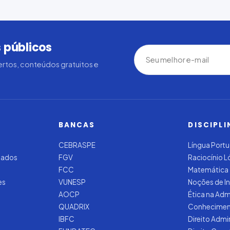
 públicos
rtos, conteúdos gratuitos e
BANCAS
DISCIPLI
CEBRASPE
Língua Port
zados
FGV
Raciocínio 
FCC
Matemática
es
VUNESP
Noções de I
AOCP
Ética na Adm
QUADRIX
Conhecimen
IBFC
Direito Admi