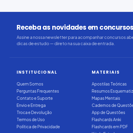
Receba as novidades em concursos
Assine a nossa newsletter para acompanhar concursos abe
dicas de estudo — direto na sua caixa de entrada.
INSTITUCIONAL
MATERIAIS
Quem Somos
Apostilas Teóricas
Perguntas Frequentes
Resumos Esquemati
Contato e Suporte
Mapas Mentais
Envio e Entrega
Cadernos de Questõ
Troca e Devolução
App de Questões
Termos de Uso
Flashcards Anki
Política de Privacidade
Flashcards em PDF