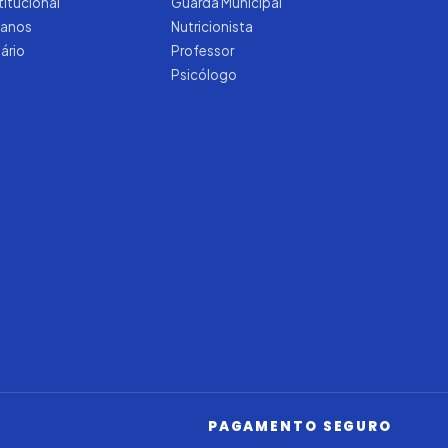
titucional
Guarda Municipal
manos
Nutricionista
tário
Professor
Psicólogo
Iago — Agente Virtual
Aprova
Digital
Online (IA)
PAGAMENTO SEGURO