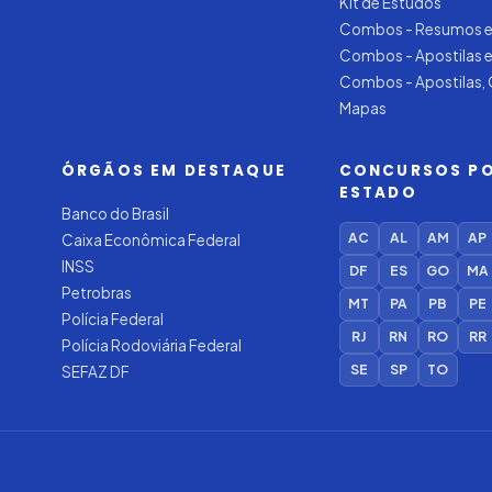
Kit de Estudos
Combos - Resumos e
Combos - Apostilas 
Combos - Apostilas,
Mapas
ÓRGÃOS EM DESTAQUE
CONCURSOS P
ESTADO
Banco do Brasil
AC
AL
AM
AP
Caixa Econômica Federal
INSS
DF
ES
GO
MA
Petrobras
MT
PA
PB
PE
Polícia Federal
RJ
RN
RO
RR
Polícia Rodoviária Federal
SE
SP
TO
SEFAZ DF