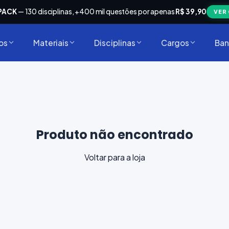
PACK
— 130 disciplinas, +400 mil questões por apenas
R$ 39,90
VER
os
Materiais
Disciplinas
Cargos
Ban
Produto não encontrado
Voltar para a loja