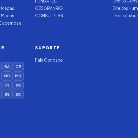
FUNDATEC
Direito Cons
 Mapas
CESGRANRIO
Direitos Hu
e Mapas
CONSULPLAN
Direito Tribu
 Cadernos e
OR
SUPORTE
Fale Conosco
BA
CE
MG
MS
PI
PR
RS
SC