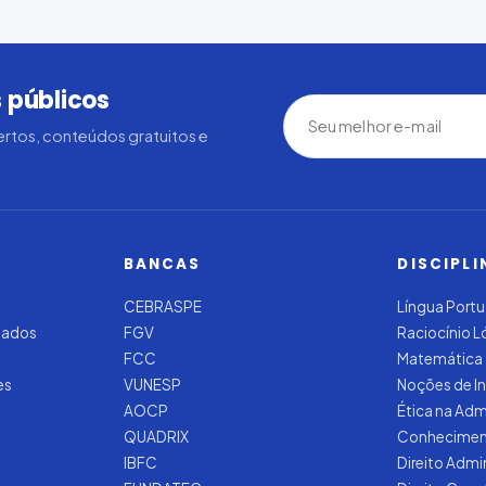
 públicos
rtos, conteúdos gratuitos e
BANCAS
DISCIPLI
CEBRASPE
Língua Port
zados
FGV
Raciocínio 
FCC
Matemática
es
VUNESP
Noções de I
AOCP
Ética na Adm
QUADRIX
Conhecimen
IBFC
Direito Admi