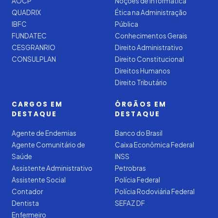
AOCP
Noções de Informática
QUADRIX
Ética na Administração
IBFC
Pública
FUNDATEC
Conhecimentos Gerais
CESGRANRIO
Direito Administrativo
CONSULPLAN
Direito Constitucional
Direitos Humanos
Direito Tributário
CARGOS EM
ÓRGÃOS EM
DESTAQUE
DESTAQUE
Agente de Endemias
Banco do Brasil
Agente Comunitário de
Caixa Econômica Federal
Saúde
INSS
Assistente Administrativo
Petrobras
Assistente Social
Polícia Federal
Contador
Polícia Rodoviária Federal
Dentista
SEFAZ DF
Enfermeiro