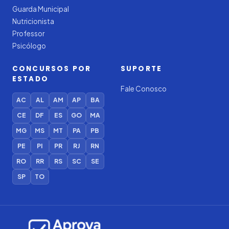
Guarda Municipal
Nutricionista
Professor
Psicólogo
CONCURSOS POR
SUPORTE
ESTADO
Fale Conosco
AC
AL
AM
AP
BA
CE
DF
ES
GO
MA
MG
MS
MT
PA
PB
PE
PI
PR
RJ
RN
RO
RR
RS
SC
SE
SP
TO
Iago — Agente Virtual
Aprova
Digital
Online (IA)