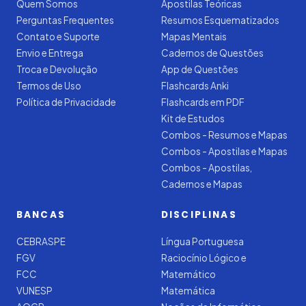
Quem Somos
Apostilas Teóricas
Perguntas Frequentes
Resumos Esquematizados
Contato e Suporte
Mapas Mentais
Envio e Entrega
Cadernos de Questões
Troca e Devolução
App de Questões
Termos de Uso
Flashcards Anki
Política de Privacidade
Flashcards em PDF
Kit de Estudos
Combos - Resumos e Mapas
Combos - Apostilas e Mapas
Combos - Apostilas,
Cadernos e Mapas
BANCAS
DISCIPLINAS
CEBRASPE
Língua Portuguesa
FGV
Raciocínio Lógico e
FCC
Matemático
VUNESP
Matemática