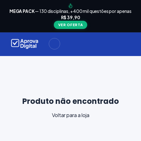
arrinho
Seu
MEGA PACK
— 130 disciplinas, +400 mil questões por apenas
está
R$ 39,90
Carrinho
vazio
VER OFERTA
Navegue
ela loja e
adicione
materiais
ara a sua
provação.
ontinuar
plorando
Produto não encontrado
Voltar para a loja