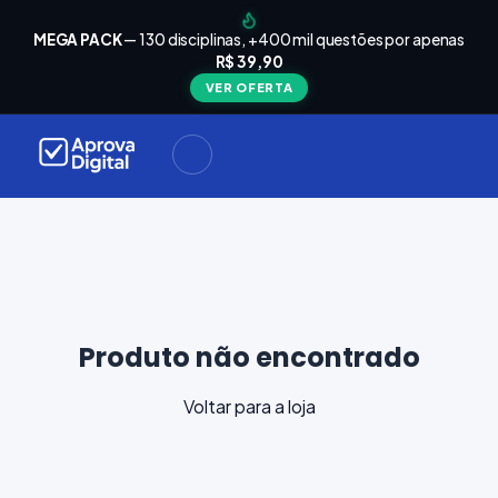
arrinho
Seu
MEGA PACK
— 130 disciplinas, +400 mil questões por apenas
está
R$ 39,90
Carrinho
vazio
VER OFERTA
Navegue
ela loja e
adicione
materiais
ara a sua
provação.
ontinuar
plorando
Produto não encontrado
Voltar para a loja