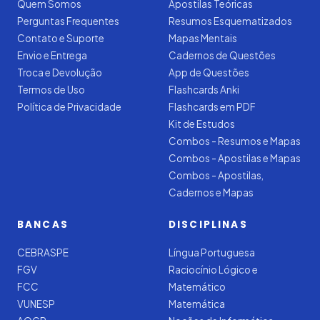
Quem Somos
Apostilas Teóricas
Perguntas Frequentes
Resumos Esquematizados
Contato e Suporte
Mapas Mentais
Envio e Entrega
Cadernos de Questões
Troca e Devolução
App de Questões
Termos de Uso
Flashcards Anki
Política de Privacidade
Flashcards em PDF
Kit de Estudos
Combos - Resumos e Mapas
Combos - Apostilas e Mapas
Combos - Apostilas,
Cadernos e Mapas
BANCAS
DISCIPLINAS
CEBRASPE
Língua Portuguesa
FGV
Raciocínio Lógico e
FCC
Matemático
VUNESP
Matemática