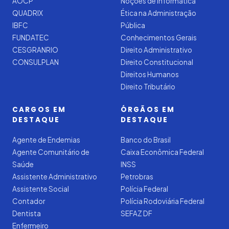
AOCP
Noções de Informática
QUADRIX
Ética na Administração
IBFC
Pública
FUNDATEC
Conhecimentos Gerais
CESGRANRIO
Direito Administrativo
CONSULPLAN
Direito Constitucional
Direitos Humanos
Direito Tributário
CARGOS EM
ÓRGÃOS EM
DESTAQUE
DESTAQUE
Agente de Endemias
Banco do Brasil
Agente Comunitário de
Caixa Econômica Federal
Saúde
INSS
Assistente Administrativo
Petrobras
Assistente Social
Polícia Federal
Contador
Polícia Rodoviária Federal
Dentista
SEFAZ DF
Enfermeiro