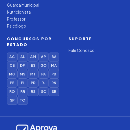
Guarda Municipal
Nutricionista
Professor
Psicólogo
CONCURSOS POR
SUPORTE
ESTADO
Fale Conosco
AC
AL
AM
AP
BA
CE
DF
ES
GO
MA
MG
MS
MT
PA
PB
PE
PI
PR
RJ
RN
RO
RR
RS
SC
SE
SP
TO
Iago — Agente Virtual
Aprova
Digital
Online (IA)