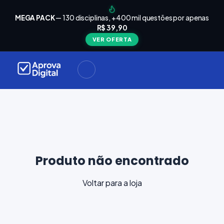
arrinho
Seu
MEGA PACK
— 130 disciplinas, +400 mil questões por apenas
está
R$ 39,90
Carrinho
vazio
VER OFERTA
Navegue
ela loja e
adicione
materiais
ara a sua
provação.
ontinuar
plorando
Produto não encontrado
Voltar para a loja