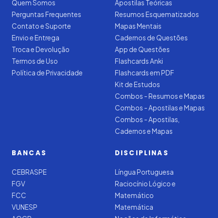
Quem Somos
Apostilas Teóricas
Perguntas Frequentes
Resumos Esquematizados
Contato e Suporte
Mapas Mentais
Envio e Entrega
Cadernos de Questões
Troca e Devolução
App de Questões
Termos de Uso
Flashcards Anki
Política de Privacidade
Flashcards em PDF
Kit de Estudos
Combos - Resumos e Mapas
Combos - Apostilas e Mapas
Combos - Apostilas,
Cadernos e Mapas
BANCAS
DISCIPLINAS
CEBRASPE
Língua Portuguesa
FGV
Raciocínio Lógico e
FCC
Matemático
VUNESP
Matemática