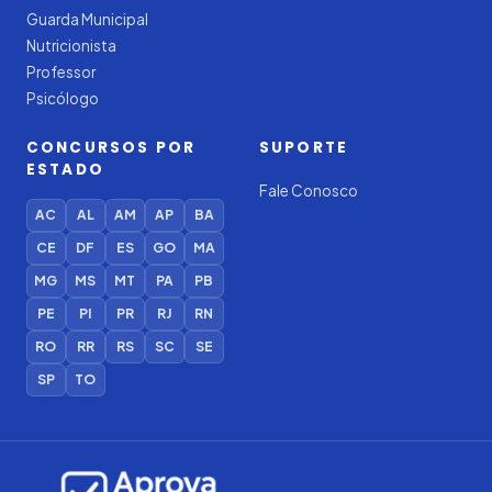
Guarda Municipal
Nutricionista
Professor
Psicólogo
CONCURSOS POR
SUPORTE
ESTADO
Fale Conosco
AC
AL
AM
AP
BA
CE
DF
ES
GO
MA
MG
MS
MT
PA
PB
PE
PI
PR
RJ
RN
RO
RR
RS
SC
SE
SP
TO
Iago — Agente Virtual
Aprova
Digital
Online (IA)