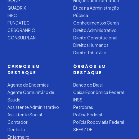
AOCP
Noções de Informática
QUADRIX
Ética na Administração
IBFC
Pública
FUNDATEC
Conhecimentos Gerais
CESGRANRIO
Direito Administrativo
CONSULPLAN
Direito Constitucional
Direitos Humanos
Direito Tributário
CARGOS EM
ÓRGÃOS EM
DESTAQUE
DESTAQUE
Agente de Endemias
Banco do Brasil
Agente Comunitário de
Caixa Econômica Federal
Saúde
INSS
Assistente Administrativo
Petrobras
Assistente Social
Polícia Federal
Contador
Polícia Rodoviária Federal
Dentista
SEFAZ DF
Enfermeiro