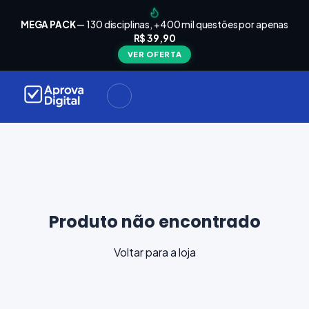
arrinho
Seu
MEGA PACK
— 130 disciplinas, +400 mil questões por apenas
está
R$ 39,90
Carrinho
vazio
VER OFERTA
Navegue
ela loja e
adicione
materiais
ara a sua
provação.
ontinuar
plorando
Produto não encontrado
Voltar para a loja