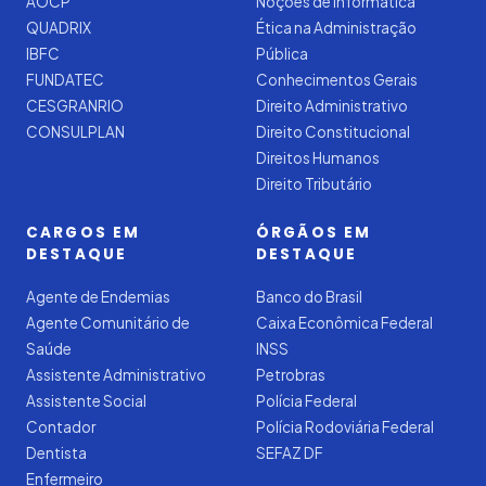
AOCP
Noções de Informática
QUADRIX
Ética na Administração
IBFC
Pública
FUNDATEC
Conhecimentos Gerais
CESGRANRIO
Direito Administrativo
CONSULPLAN
Direito Constitucional
Direitos Humanos
Direito Tributário
CARGOS EM
ÓRGÃOS EM
DESTAQUE
DESTAQUE
Agente de Endemias
Banco do Brasil
Agente Comunitário de
Caixa Econômica Federal
Saúde
INSS
Assistente Administrativo
Petrobras
Assistente Social
Polícia Federal
Contador
Polícia Rodoviária Federal
Dentista
SEFAZ DF
Enfermeiro