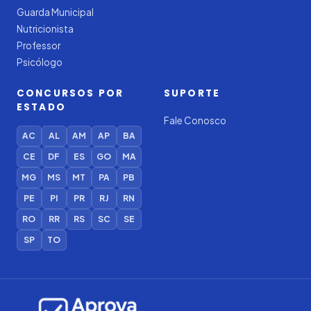
Guarda Municipal
Nutricionista
Professor
Psicólogo
CONCURSOS POR
SUPORTE
ESTADO
Fale Conosco
AC
AL
AM
AP
BA
CE
DF
ES
GO
MA
MG
MS
MT
PA
PB
PE
PI
PR
RJ
RN
RO
RR
RS
SC
SE
SP
TO
Iago — Agente Virtual
Aprova
Digital
Online (IA)