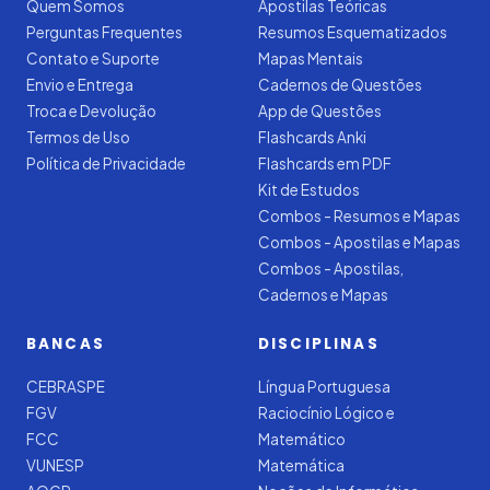
Quem Somos
Apostilas Teóricas
Perguntas Frequentes
Resumos Esquematizados
Contato e Suporte
Mapas Mentais
Envio e Entrega
Cadernos de Questões
Troca e Devolução
App de Questões
Termos de Uso
Flashcards Anki
Política de Privacidade
Flashcards em PDF
Kit de Estudos
Combos - Resumos e Mapas
Combos - Apostilas e Mapas
Combos - Apostilas,
Cadernos e Mapas
BANCAS
DISCIPLINAS
CEBRASPE
Língua Portuguesa
FGV
Raciocínio Lógico e
FCC
Matemático
VUNESP
Matemática