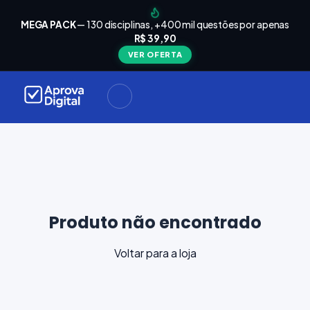
arrinho
Seu
MEGA PACK
— 130 disciplinas, +400 mil questões por apenas
está
R$ 39,90
Carrinho
vazio
VER OFERTA
Navegue
ela loja e
adicione
materiais
ara a sua
provação.
ontinuar
plorando
Produto não encontrado
Voltar para a loja