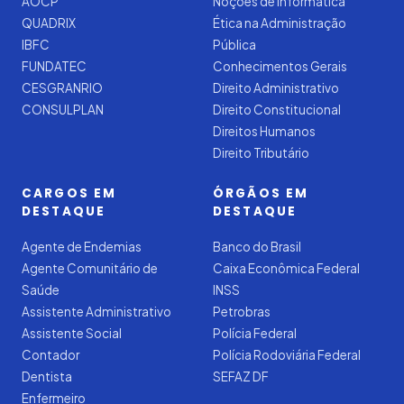
AOCP
Noções de Informática
QUADRIX
Ética na Administração
IBFC
Pública
FUNDATEC
Conhecimentos Gerais
CESGRANRIO
Direito Administrativo
CONSULPLAN
Direito Constitucional
Direitos Humanos
Direito Tributário
CARGOS EM
ÓRGÃOS EM
DESTAQUE
DESTAQUE
Agente de Endemias
Banco do Brasil
Agente Comunitário de
Caixa Econômica Federal
Saúde
INSS
Assistente Administrativo
Petrobras
Assistente Social
Polícia Federal
Contador
Polícia Rodoviária Federal
Dentista
SEFAZ DF
Enfermeiro