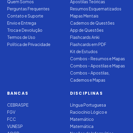
Quem Somos
Apostilas Teóricas
Perguntas Frequentes
Resumos Esquematizados
Contato e Suporte
Mapas Mentais
Envio e Entrega
Cadernos de Questões
Troca e Devolução
App de Questões
Termos de Uso
Flashcards Anki
Política de Privacidade
Flashcards em PDF
Kit de Estudos
Combos - Resumos e Mapas
Combos - Apostilas e Mapas
Combos - Apostilas,
Cadernos e Mapas
BANCAS
DISCIPLINAS
CEBRASPE
Língua Portuguesa
FGV
Raciocínio Lógico e
FCC
Matemático
VUNESP
Matemática