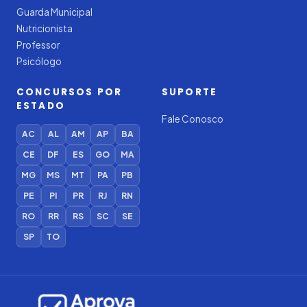
Guarda Municipal
Nutricionista
Professor
Psicólogo
CONCURSOS POR
SUPORTE
ESTADO
Fale Conosco
AC
AL
AM
AP
BA
CE
DF
ES
GO
MA
MG
MS
MT
PA
PB
PE
PI
PR
RJ
RN
RO
RR
RS
SC
SE
SP
TO
Iago — Agente Virtual
Aprova
Digital
Online (IA)