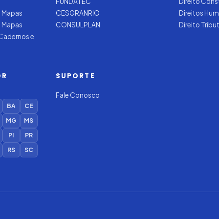
FUNDATEC
Direito Cons
 Mapas
CESGRANRIO
Direitos Hu
e Mapas
CONSULPLAN
Direito Tribu
 Cadernos e
OR
SUPORTE
Fale Conosco
BA
CE
MG
MS
PI
PR
RS
SC