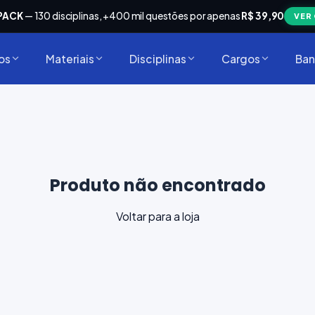
PACK
— 130 disciplinas, +400 mil questões por apenas
R$ 39,90
VER
os
Materiais
Disciplinas
Cargos
Ban
Produto não encontrado
Voltar para a loja