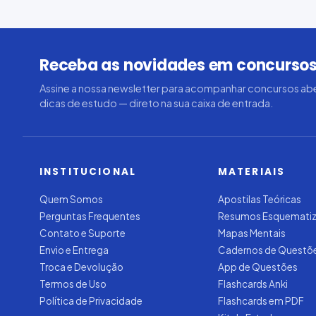
Receba as novidades em concursos
Assine a nossa newsletter para acompanhar concursos abe
dicas de estudo — direto na sua caixa de entrada.
INSTITUCIONAL
MATERIAIS
Quem Somos
Apostilas Teóricas
Perguntas Frequentes
Resumos Esquemati
Contato e Suporte
Mapas Mentais
Envio e Entrega
Cadernos de Questõ
Troca e Devolução
App de Questões
Termos de Uso
Flashcards Anki
Política de Privacidade
Flashcards em PDF