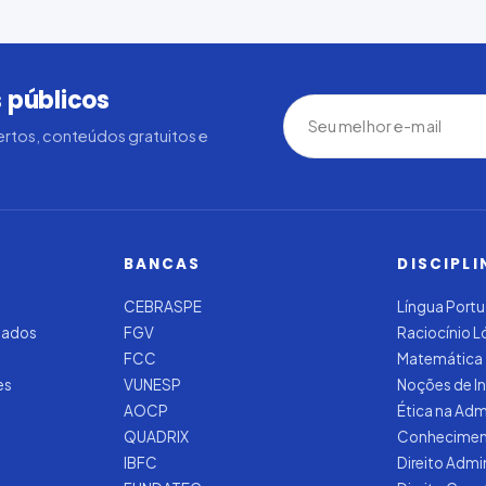
 públicos
rtos, conteúdos gratuitos e
BANCAS
DISCIPLI
CEBRASPE
Língua Port
zados
FGV
Raciocínio 
FCC
Matemática
es
VUNESP
Noções de I
AOCP
Ética na Adm
QUADRIX
Conhecimen
IBFC
Direito Admi