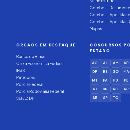
Kit de Estudos
Combos - Resumos e
Combos - Apostilas 
Combos - Apostilas,
Mapas
ÓRGÃOS EM DESTAQUE
CONCURSOS P
ESTADO
Banco do Brasil
AC
AL
AM
AP
Caixa Econômica Federal
INSS
DF
ES
GO
MA
Petrobras
MT
PA
PB
PE
Polícia Federal
RJ
RN
RO
RR
Polícia Rodoviária Federal
SE
SP
TO
SEFAZ DF