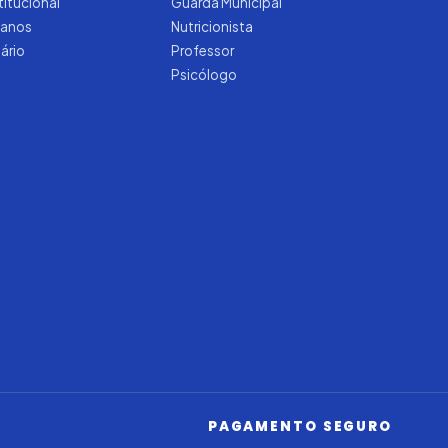
titucional
Guarda Municipal
manos
Nutricionista
tário
Professor
Psicólogo
Iago — Agente Virtual
Aprova
Digital
Online (IA)
PAGAMENTO SEGURO