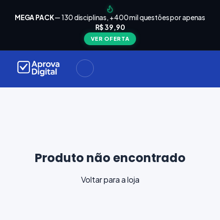
arrinho
Seu
MEGA PACK
— 130 disciplinas, +400 mil questões por apenas
está
R$ 39,90
Carrinho
vazio
VER OFERTA
Navegue
ela loja e
adicione
materiais
ara a sua
provação.
ontinuar
plorando
Produto não encontrado
Voltar para a loja