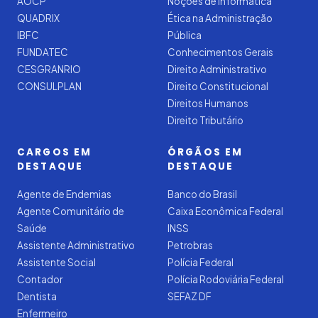
AOCP
Noções de Informática
QUADRIX
Ética na Administração
IBFC
Pública
FUNDATEC
Conhecimentos Gerais
CESGRANRIO
Direito Administrativo
CONSULPLAN
Direito Constitucional
Direitos Humanos
Direito Tributário
CARGOS EM
ÓRGÃOS EM
DESTAQUE
DESTAQUE
Agente de Endemias
Banco do Brasil
Agente Comunitário de
Caixa Econômica Federal
Saúde
INSS
Assistente Administrativo
Petrobras
Assistente Social
Polícia Federal
Contador
Polícia Rodoviária Federal
Dentista
SEFAZ DF
Enfermeiro