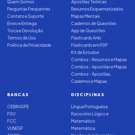
Quem Somos
Apostilas Teóricas
Perguntas Frequentes
Resumos Esquematizados
Contato e Suporte
Mapas Mentais
Envio e Entrega
Cadernos de Questões
Troca e Devolução
App de Questões
Termos de Uso
Flashcards Anki
Política de Privacidade
Flashcards em PDF
Kit de Estudos
Combos - Resumos e Mapas
Combos - Apostilas e Mapas
Combos - Apostilas,
Cadernos e Mapas
BANCAS
DISCIPLINAS
CEBRASPE
Língua Portuguesa
FGV
Raciocínio Lógico e
FCC
Matemático
VUNESP
Matemática