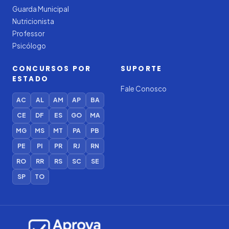
Guarda Municipal
Nutricionista
Professor
Psicólogo
CONCURSOS POR
SUPORTE
ESTADO
Fale Conosco
AC
AL
AM
AP
BA
CE
DF
ES
GO
MA
MG
MS
MT
PA
PB
PE
PI
PR
RJ
RN
RO
RR
RS
SC
SE
SP
TO
Iago — Agente Virtual
Aprova
Digital
Online (IA)