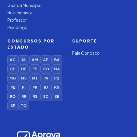
Guarda Municipal
Nutricionista
Professor
Psicólogo
CONCURSOS POR
SUPORTE
ESTADO
Fale Conosco
AC
AL
AM
AP
BA
CE
DF
ES
GO
MA
MG
MS
MT
PA
PB
PE
PI
PR
RJ
RN
RO
RR
RS
SC
SE
SP
TO
Iago — Agente Virtual
Aprova
Digital
Online (IA)