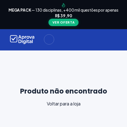
arrinho
Seu
MEGA PACK
— 130 disciplinas, +400 mil questões por apenas
está
R$ 39,90
Carrinho
vazio
VER OFERTA
Navegue
ela loja e
adicione
materiais
ara a sua
provação.
ontinuar
plorando
Produto não encontrado
Voltar para a loja