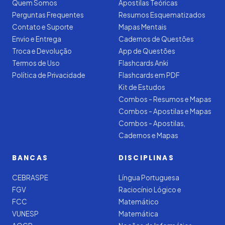
Quem Somos
Apostilas Teóricas
Perguntas Frequentes
Resumos Esquematizados
Contato e Suporte
Mapas Mentais
Envio e Entrega
Cadernos de Questões
Troca e Devolução
App de Questões
Termos de Uso
Flashcards Anki
Política de Privacidade
Flashcards em PDF
Kit de Estudos
Combos - Resumos e Mapas
Combos - Apostilas e Mapas
Combos - Apostilas,
Cadernos e Mapas
BANCAS
DISCIPLINAS
CEBRASPE
Língua Portuguesa
FGV
Raciocínio Lógico e
FCC
Matemático
VUNESP
Matemática