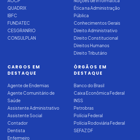
AOCP
Noções de Informática
QUADRIX
Ética na Administração
IBFC
Pública
FUNDATEC
Conhecimentos Gerais
CESGRANRIO
Direito Administrativo
CONSULPLAN
Direito Constitucional
Direitos Humanos
Direito Tributário
CARGOS EM
ÓRGÃOS EM
DESTAQUE
DESTAQUE
Agente de Endemias
Banco do Brasil
Agente Comunitário de
Caixa Econômica Federal
Saúde
INSS
Assistente Administrativo
Petrobras
Assistente Social
Polícia Federal
Contador
Polícia Rodoviária Federal
Dentista
SEFAZ DF
Enfermeiro