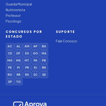
Guarda Municipal
Nutricionista
Professor
Psicólogo
CONCURSOS POR
SUPORTE
ESTADO
Fale Conosco
AC
AL
AM
AP
BA
CE
DF
ES
GO
MA
MG
MS
MT
PA
PB
PE
PI
PR
RJ
RN
RO
RR
RS
SC
SE
SP
TO
Iago — Agente Virtual
Aprova
Digital
Online (IA)