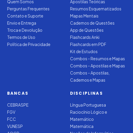
Quem Somos
Apostilas Teóricas
Perguntas Frequentes
Resumos Esquematizados
Contato e Suporte
Mapas Mentais
Envio e Entrega
Cadernos de Questões
Troca e Devolução
App de Questões
Termos de Uso
Flashcards Anki
Política de Privacidade
Flashcards em PDF
Kit de Estudos
Combos - Resumos e Mapas
Combos - Apostilas e Mapas
Combos - Apostilas,
Cadernos e Mapas
BANCAS
DISCIPLINAS
CEBRASPE
Língua Portuguesa
FGV
Raciocínio Lógico e
FCC
Matemático
VUNESP
Matemática