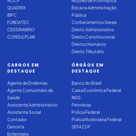
AOCP
Noções de Informática
QUADRIX
Ética na Administração
IBFC
Pública
FUNDATEC
Conhecimentos Gerais
CESGRANRIO
Direito Administrativo
CONSULPLAN
Direito Constitucional
Direitos Humanos
Direito Tributário
CARGOS EM
ÓRGÃOS EM
DESTAQUE
DESTAQUE
Agente de Endemias
Banco do Brasil
Agente Comunitário de
Caixa Econômica Federal
Saúde
INSS
Assistente Administrativo
Petrobras
Assistente Social
Polícia Federal
Contador
Polícia Rodoviária Federal
Dentista
SEFAZ DF
Enfermeiro