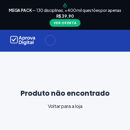
arrinho
Seu
MEGA PACK
— 130 disciplinas, +400 mil questões por apenas
está
R$ 39,90
Carrinho
vazio
VER OFERTA
Navegue
ela loja e
adicione
materiais
ara a sua
provação.
ontinuar
plorando
Produto não encontrado
Voltar para a loja