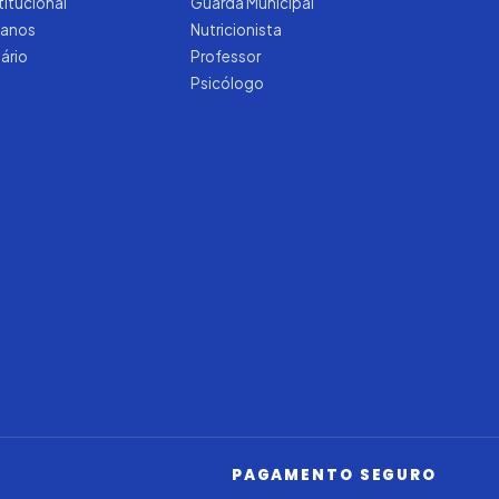
titucional
Guarda Municipal
manos
Nutricionista
tário
Professor
Psicólogo
Iago — Agente Virtual
Aprova
Digital
Online (IA)
PAGAMENTO SEGURO