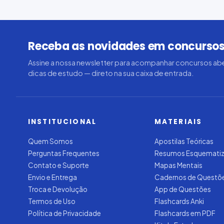
Receba as novidades em concursos
Assine a nossa newsletter para acompanhar concursos abe
dicas de estudo — direto na sua caixa de entrada.
INSTITUCIONAL
MATERIAIS
Quem Somos
Apostilas Teóricas
Perguntas Frequentes
Resumos Esquemati
Contato e Suporte
Mapas Mentais
Envio e Entrega
Cadernos de Questõ
Troca e Devolução
App de Questões
Termos de Uso
Flashcards Anki
Política de Privacidade
Flashcards em PDF