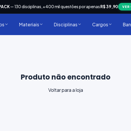
PACK
— 130 disciplinas, +400 mil questões por apenas
R$ 39,90
VER
os
Materiais
Disciplinas
Cargos
Ban
Produto não encontrado
Voltar para a loja