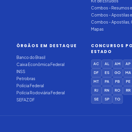
Kit de Estudos
Combos - Resumos e
Combos - Apostilas 
Combos - Apostilas,
Mapas
ÓRGÃOS EM DESTAQUE
CONCURSOS P
ESTADO
Banco do Brasil
AC
AL
AM
AP
Caixa Econômica Federal
INSS
DF
ES
GO
MA
Petrobras
MT
PA
PB
PE
Polícia Federal
RJ
RN
RO
RR
Polícia Rodoviária Federal
SE
SP
TO
SEFAZ DF