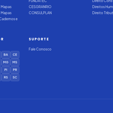
FUNDATEC
Direito Cons
 Mapas
CESGRANRIO
Direitos Hu
e Mapas
CONSULPLAN
Direito Tribu
 Cadernos e
OR
SUPORTE
Fale Conosco
BA
CE
MG
MS
PI
PR
RS
SC