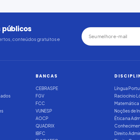
 públicos
rtos, conteúdos gratuitos e
BANCAS
DISCIPLI
CEBRASPE
Língua Port
zados
FGV
Raciocínio 
FCC
Matemática
es
VUNESP
Noções de I
AOCP
Ética na Adm
QUADRIX
Conhecimen
IBFC
Direito Admi