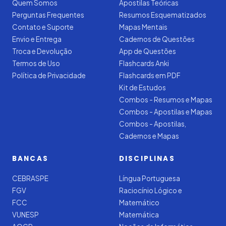
Quem Somos
Apostilas Teóricas
Perguntas Frequentes
Resumos Esquematizados
Contato e Suporte
Mapas Mentais
Envio e Entrega
Cadernos de Questões
Troca e Devolução
App de Questões
Termos de Uso
Flashcards Anki
Política de Privacidade
Flashcards em PDF
Kit de Estudos
Combos - Resumos e Mapas
Combos - Apostilas e Mapas
Combos - Apostilas,
Cadernos e Mapas
BANCAS
DISCIPLINAS
CEBRASPE
Língua Portuguesa
FGV
Raciocínio Lógico e
FCC
Matemático
VUNESP
Matemática