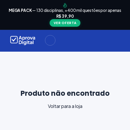
arrinho
Seu
MEGA PACK
— 130 disciplinas, +400 mil questões por apenas
está
R$ 39,90
Carrinho
vazio
VER OFERTA
Navegue
ela loja e
adicione
materiais
ara a sua
provação.
ontinuar
plorando
Produto não encontrado
Voltar para a loja