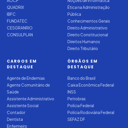
AOCP
Noções de Informática
QUADRIX
Ética na Administração
IBFC
Pública
FUNDATEC
Conhecimentos Gerais
CESGRANRIO
Direito Administrativo
CONSULPLAN
Direito Constitucional
Direitos Humanos
Direito Tributário
CARGOS EM
ÓRGÃOS EM
DESTAQUE
DESTAQUE
Agente de Endemias
Banco do Brasil
Agente Comunitário de
Caixa Econômica Federal
Saúde
INSS
Assistente Administrativo
Petrobras
Assistente Social
Polícia Federal
Contador
Polícia Rodoviária Federal
Dentista
SEFAZ DF
Enfermeiro