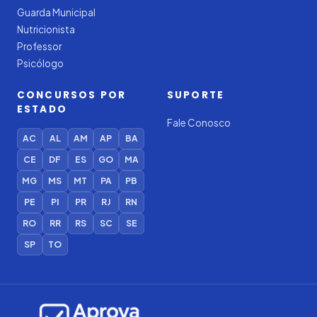
Guarda Municipal
Nutricionista
Professor
Psicólogo
CONCURSOS POR
SUPORTE
ESTADO
Fale Conosco
AC
AL
AM
AP
BA
CE
DF
ES
GO
MA
MG
MS
MT
PA
PB
PE
PI
PR
RJ
RN
RO
RR
RS
SC
SE
SP
TO
Iago — Agente Virtual
Aprova
Digital
Online (IA)