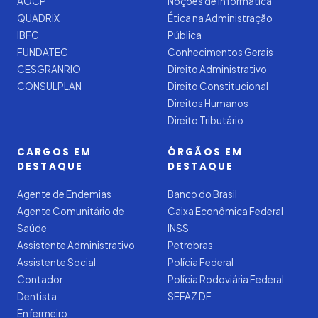
AOCP
Noções de Informática
QUADRIX
Ética na Administração
IBFC
Pública
FUNDATEC
Conhecimentos Gerais
CESGRANRIO
Direito Administrativo
CONSULPLAN
Direito Constitucional
Direitos Humanos
Direito Tributário
CARGOS EM
ÓRGÃOS EM
DESTAQUE
DESTAQUE
Agente de Endemias
Banco do Brasil
Agente Comunitário de
Caixa Econômica Federal
Saúde
INSS
Assistente Administrativo
Petrobras
Assistente Social
Polícia Federal
Contador
Polícia Rodoviária Federal
Dentista
SEFAZ DF
Enfermeiro