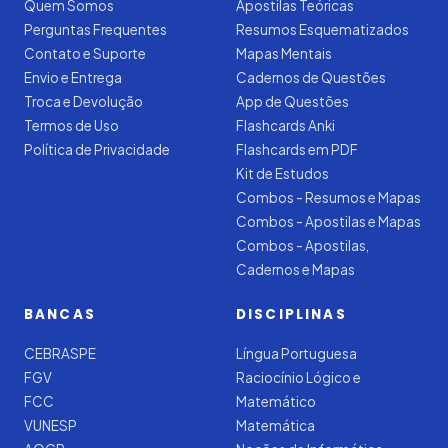
Quem Somos
Apostilas Teóricas
Perguntas Frequentes
Resumos Esquematizados
Contato e Suporte
Mapas Mentais
Envio e Entrega
Cadernos de Questões
Troca e Devolução
App de Questões
Termos de Uso
Flashcards Anki
Política de Privacidade
Flashcards em PDF
Kit de Estudos
Combos - Resumos e Mapas
Combos - Apostilas e Mapas
Combos - Apostilas,
Cadernos e Mapas
BANCAS
DISCIPLINAS
CEBRASPE
Língua Portuguesa
FGV
Raciocínio Lógico e
FCC
Matemático
VUNESP
Matemática