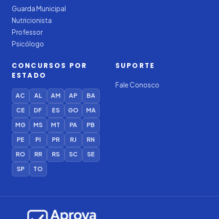
Guarda Municipal
Nutricionista
Professor
Psicólogo
CONCURSOS POR
SUPORTE
ESTADO
Fale Conosco
AC
AL
AM
AP
BA
CE
DF
ES
GO
MA
MG
MS
MT
PA
PB
PE
PI
PR
RJ
RN
RO
RR
RS
SC
SE
SP
TO
Iago — Agente Virtual
Aprova
Digital
Online (IA)