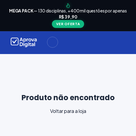
arrinho
Seu
MEGA PACK
— 130 disciplinas, +400 mil questões por apenas
está
R$ 39,90
Carrinho
vazio
VER OFERTA
Navegue
ela loja e
adicione
materiais
ara a sua
provação.
ontinuar
plorando
Produto não encontrado
Voltar para a loja