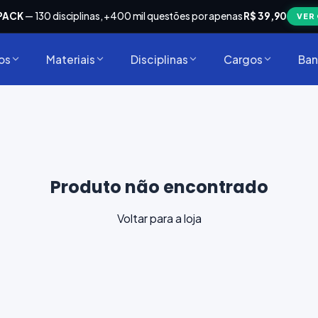
PACK
— 130 disciplinas, +400 mil questões por apenas
R$ 39,90
VER
os
Materiais
Disciplinas
Cargos
Ban
Produto não encontrado
Voltar para a loja