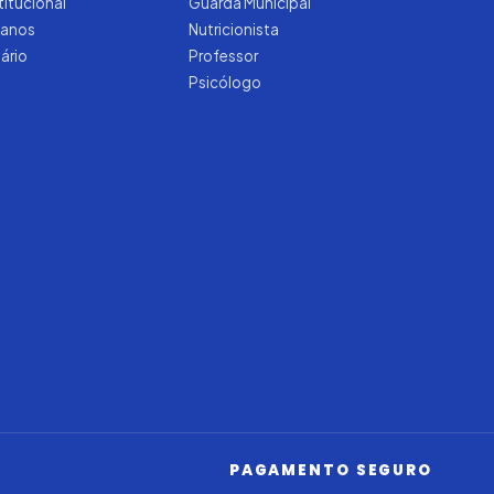
titucional
Guarda Municipal
manos
Nutricionista
tário
Professor
Psicólogo
Iago — Agente Virtual
Aprova
Digital
Online (IA)
PAGAMENTO SEGURO