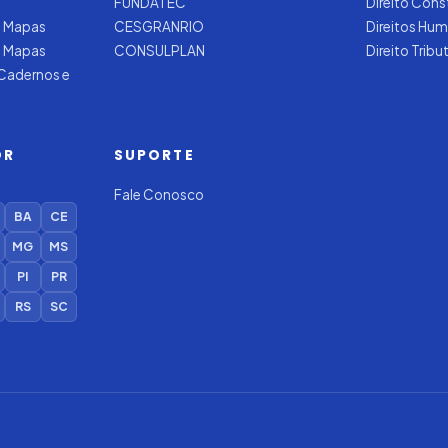
FUNDATEC
Direito Cons
 Mapas
CESGRANRIO
Direitos Hu
e Mapas
CONSULPLAN
Direito Tribu
 Cadernos e
OR
SUPORTE
Fale Conosco
BA
CE
MG
MS
PI
PR
RS
SC