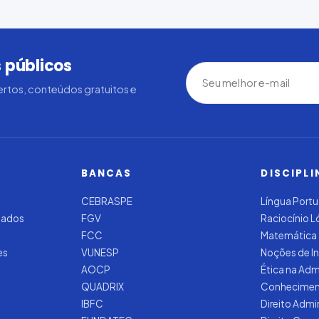
 públicos
rtos, conteúdos gratuitos e
BANCAS
DISCIPLI
CEBRASPE
Língua Port
zados
FGV
Raciocínio 
FCC
Matemática
es
VUNESP
Noções de I
AOCP
Ética na Adm
QUADRIX
Conhecimen
IBFC
Direito Admi