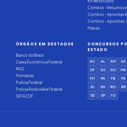
Kit de Estudos
Combos - Resumos e
Combos - Apostilas 
Combos - Apostilas,
Mapas
ÓRGÃOS EM DESTAQUE
CONCURSOS P
ESTADO
Banco do Brasil
AC
AL
AM
AP
Caixa Econômica Federal
INSS
DF
ES
GO
MA
Petrobras
MT
PA
PB
PE
Polícia Federal
RJ
RN
RO
RR
Polícia Rodoviária Federal
SE
SP
TO
SEFAZ DF