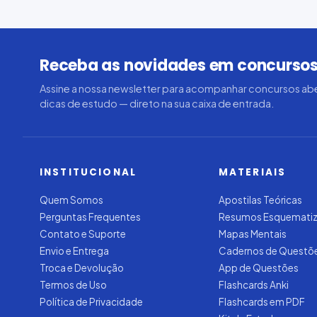
Receba as novidades em concursos
Assine a nossa newsletter para acompanhar concursos abe
dicas de estudo — direto na sua caixa de entrada.
INSTITUCIONAL
MATERIAIS
Quem Somos
Apostilas Teóricas
Perguntas Frequentes
Resumos Esquemati
Contato e Suporte
Mapas Mentais
Envio e Entrega
Cadernos de Questõ
Troca e Devolução
App de Questões
Termos de Uso
Flashcards Anki
Política de Privacidade
Flashcards em PDF