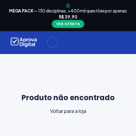
arrinho
Seu
MEGA PACK
— 130 disciplinas, +400 mil questões por apenas
está
R$ 39,90
Carrinho
vazio
VER OFERTA
Navegue
ela loja e
adicione
materiais
ara a sua
provação.
ontinuar
plorando
Produto não encontrado
Voltar para a loja