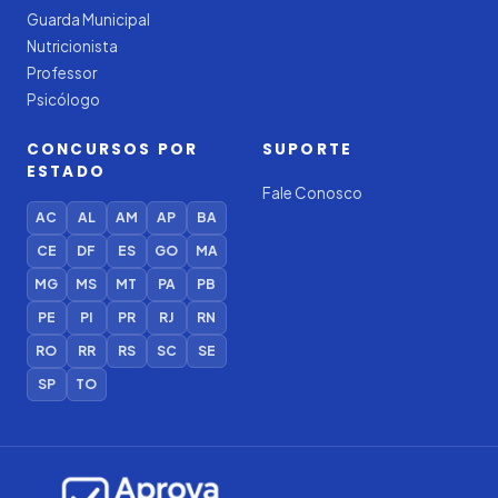
Guarda Municipal
Nutricionista
Professor
Psicólogo
CONCURSOS POR
SUPORTE
ESTADO
Fale Conosco
AC
AL
AM
AP
BA
CE
DF
ES
GO
MA
MG
MS
MT
PA
PB
PE
PI
PR
RJ
RN
RO
RR
RS
SC
SE
SP
TO
Iago — Agente Virtual
Aprova
Digital
Online (IA)