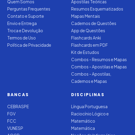
Quem Somos
Apostilas Teóricas
Perguntas Frequentes
Resumos Esquematizados
Contato e Suporte
Mapas Mentais
Envio e Entrega
Cadernos de Questões
Troca e Devolução
App de Questões
Termos de Uso
Flashcards Anki
Política de Privacidade
Flashcards em PDF
Kit de Estudos
Combos - Resumos e Mapas
Combos - Apostilas e Mapas
Combos - Apostilas,
Cadernos e Mapas
BANCAS
DISCIPLINAS
CEBRASPE
Língua Portuguesa
FGV
Raciocínio Lógico e
FCC
Matemático
VUNESP
Matemática