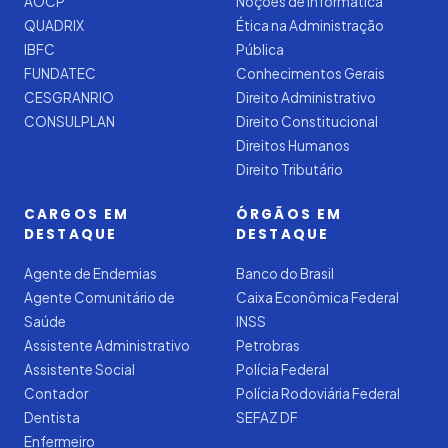
AOCP
Noções de Informática
QUADRIX
Ética na Administração
IBFC
Pública
FUNDATEC
Conhecimentos Gerais
CESGRANRIO
Direito Administrativo
CONSULPLAN
Direito Constitucional
Direitos Humanos
Direito Tributário
CARGOS EM
ÓRGÃOS EM
DESTAQUE
DESTAQUE
Agente de Endemias
Banco do Brasil
Agente Comunitário de
Caixa Econômica Federal
Saúde
INSS
Assistente Administrativo
Petrobras
Assistente Social
Polícia Federal
Contador
Polícia Rodoviária Federal
Dentista
SEFAZ DF
Enfermeiro