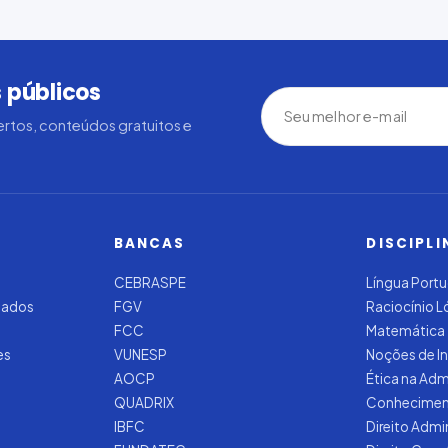
 públicos
rtos, conteúdos gratuitos e
BANCAS
DISCIPLI
CEBRASPE
Língua Port
zados
FGV
Raciocínio 
FCC
Matemática
es
VUNESP
Noções de I
AOCP
Ética na Adm
QUADRIX
Conhecimen
IBFC
Direito Admi