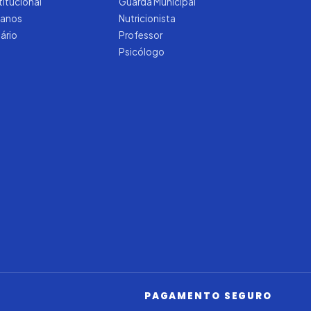
titucional
Guarda Municipal
manos
Nutricionista
tário
Professor
Psicólogo
Iago — Agente Virtual
Aprova
Digital
Online (IA)
PAGAMENTO SEGURO