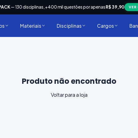
PACK
— 130 disciplinas, +400 mil questões por apenas
R$ 39,90
VER
os
Materiais
Disciplinas
Cargos
Ban
Produto não encontrado
Voltar para a loja