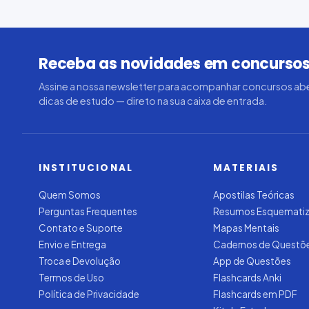
Receba as novidades em concursos
Assine a nossa newsletter para acompanhar concursos abe
dicas de estudo — direto na sua caixa de entrada.
INSTITUCIONAL
MATERIAIS
Quem Somos
Apostilas Teóricas
Perguntas Frequentes
Resumos Esquemati
Contato e Suporte
Mapas Mentais
Envio e Entrega
Cadernos de Questõ
Troca e Devolução
App de Questões
Termos de Uso
Flashcards Anki
Política de Privacidade
Flashcards em PDF