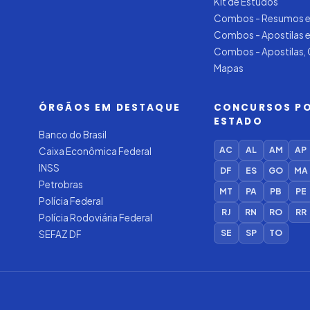
Kit de Estudos
Combos - Resumos e
Combos - Apostilas 
Combos - Apostilas,
Mapas
ÓRGÃOS EM DESTAQUE
CONCURSOS P
ESTADO
Banco do Brasil
AC
AL
AM
AP
Caixa Econômica Federal
INSS
DF
ES
GO
MA
Petrobras
MT
PA
PB
PE
Polícia Federal
RJ
RN
RO
RR
Polícia Rodoviária Federal
SE
SP
TO
SEFAZ DF