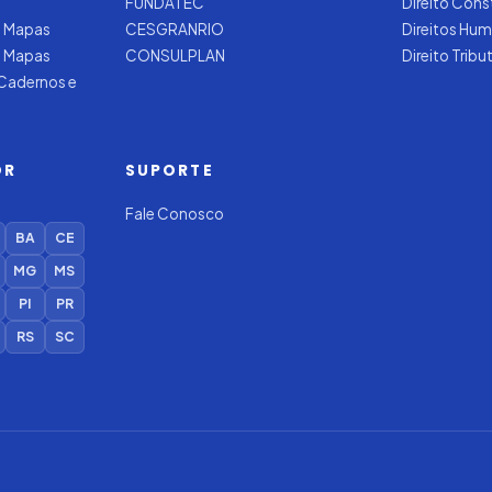
FUNDATEC
Direito Cons
 Mapas
CESGRANRIO
Direitos Hu
e Mapas
CONSULPLAN
Direito Tribu
 Cadernos e
OR
SUPORTE
Fale Conosco
BA
CE
MG
MS
PI
PR
RS
SC