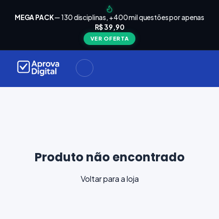
arrinho
Seu
MEGA PACK
— 130 disciplinas, +400 mil questões por apenas
está
R$ 39,90
Carrinho
vazio
VER OFERTA
Navegue
ela loja e
adicione
materiais
ara a sua
provação.
ontinuar
plorando
Produto não encontrado
Voltar para a loja