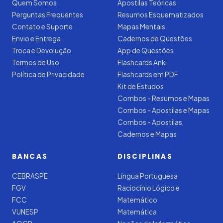
Quem Somos
Apostilas Teóricas
Perguntas Frequentes
Resumos Esquematizados
Contato e Suporte
Mapas Mentais
Envio e Entrega
Cadernos de Questões
Troca e Devolução
App de Questões
Termos de Uso
Flashcards Anki
Política de Privacidade
Flashcards em PDF
Kit de Estudos
Combos - Resumos e Mapas
Combos - Apostilas e Mapas
Combos - Apostilas,
Cadernos e Mapas
BANCAS
DISCIPLINAS
CEBRASPE
Língua Portuguesa
FGV
Raciocínio Lógico e
FCC
Matemático
VUNESP
Matemática