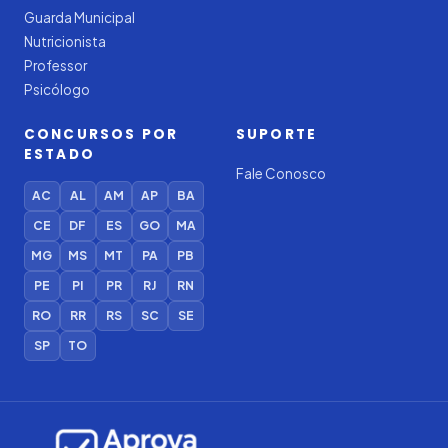
Guarda Municipal
Nutricionista
Professor
Psicólogo
CONCURSOS POR
SUPORTE
ESTADO
Fale Conosco
AC
AL
AM
AP
BA
CE
DF
ES
GO
MA
MG
MS
MT
PA
PB
PE
PI
PR
RJ
RN
RO
RR
RS
SC
SE
SP
TO
Iago — Agente Virtual
Aprova
Digital
Online (IA)