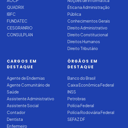
AOCP
Noções de Informática
QUADRIX
Ética na Administração
IBFC
Pública
FUNDATEC
Conhecimentos Gerais
CESGRANRIO
Direito Administrativo
CONSULPLAN
Direito Constitucional
Direitos Humanos
Direito Tributário
CARGOS EM
ÓRGÃOS EM
DESTAQUE
DESTAQUE
Agente de Endemias
Banco do Brasil
Agente Comunitário de
Caixa Econômica Federal
Saúde
INSS
Assistente Administrativo
Petrobras
Assistente Social
Polícia Federal
Contador
Polícia Rodoviária Federal
Dentista
SEFAZ DF
Enfermeiro