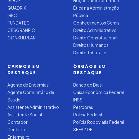
AOCP
Noções de Informática
QUADRIX
Ética na Administração
IBFC
Pública
FUNDATEC
Conhecimentos Gerais
CESGRANRIO
Direito Administrativo
CONSULPLAN
Direito Constitucional
Direitos Humanos
Direito Tributário
CARGOS EM
ÓRGÃOS EM
DESTAQUE
DESTAQUE
Agente de Endemias
Banco do Brasil
Agente Comunitário de
Caixa Econômica Federal
Saúde
INSS
Assistente Administrativo
Petrobras
Assistente Social
Polícia Federal
Contador
Polícia Rodoviária Federal
Dentista
SEFAZ DF
Enfermeiro