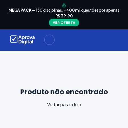
arrinho
Seu
MEGA PACK
— 130 disciplinas, +400 mil questões por apenas
está
R$ 39,90
Carrinho
vazio
VER OFERTA
Navegue
ela loja e
adicione
materiais
ara a sua
provação.
ontinuar
plorando
Produto não encontrado
Voltar para a loja