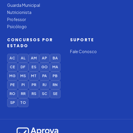
Guarda Municipal
Nutricionista
Professor
Psicólogo
CONCURSOS POR
SUPORTE
ESTADO
Fale Conosco
AC
AL
AM
AP
BA
CE
DF
ES
GO
MA
MG
MS
MT
PA
PB
PE
PI
PR
RJ
RN
RO
RR
RS
SC
SE
SP
TO
Iago — Agente Virtual
Aprova
Digital
Online (IA)