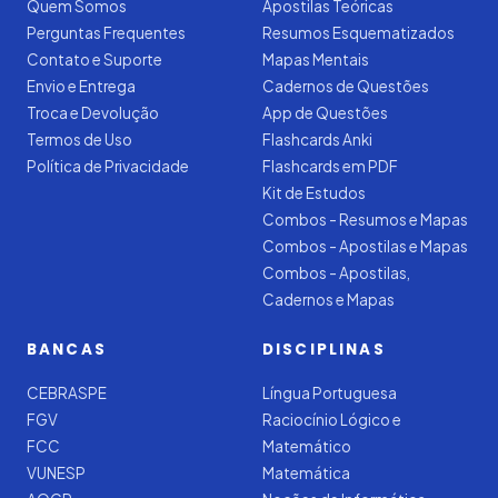
Quem Somos
Apostilas Teóricas
Perguntas Frequentes
Resumos Esquematizados
Contato e Suporte
Mapas Mentais
Envio e Entrega
Cadernos de Questões
Troca e Devolução
App de Questões
Termos de Uso
Flashcards Anki
Política de Privacidade
Flashcards em PDF
Kit de Estudos
Combos - Resumos e Mapas
Combos - Apostilas e Mapas
Combos - Apostilas,
Cadernos e Mapas
BANCAS
DISCIPLINAS
CEBRASPE
Língua Portuguesa
FGV
Raciocínio Lógico e
FCC
Matemático
VUNESP
Matemática