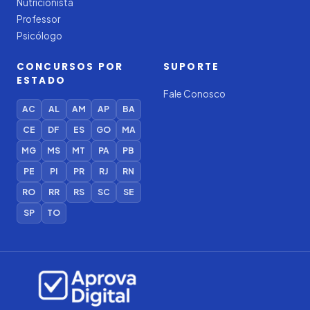
Nutricionista
Professor
Psicólogo
CONCURSOS POR
SUPORTE
ESTADO
Fale Conosco
AC
AL
AM
AP
BA
CE
DF
ES
GO
MA
MG
MS
MT
PA
PB
PE
PI
PR
RJ
RN
RO
RR
RS
SC
SE
SP
TO
Iago — Agente Virtual
Aprova
Digital
Online (IA)