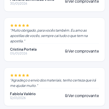
Ver comprovante
30/01/2026
"
Muito obrigado, para vocês também. Eu amo as
apostilas de vocês, sempre cai tudo o que tem na
apostila.
"
Cristina Portela
Ver comprovante
05/01/2026
"
Agradeço o envio dos materiais, tenho certeza que irá
me ajudar muito.
"
Fabíola Valério
Ver comprovante
12/01/2026