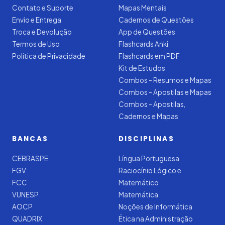
Contato e Suporte
Mapas Mentais
Envio e Entrega
Cadernos de Questões
Troca e Devolução
App de Questões
Termos de Uso
Flashcards Anki
Política de Privacidade
Flashcards em PDF
Kit de Estudos
Combos - Resumos e Mapas
Combos - Apostilas e Mapas
Combos - Apostilas,
Cadernos e Mapas
BANCAS
DISCIPLINAS
CEBRASPE
Língua Portuguesa
FGV
Raciocínio Lógico e
FCC
Matemático
VUNESP
Matemática
AOCP
Noções de Informática
QUADRIX
Ética na Administração