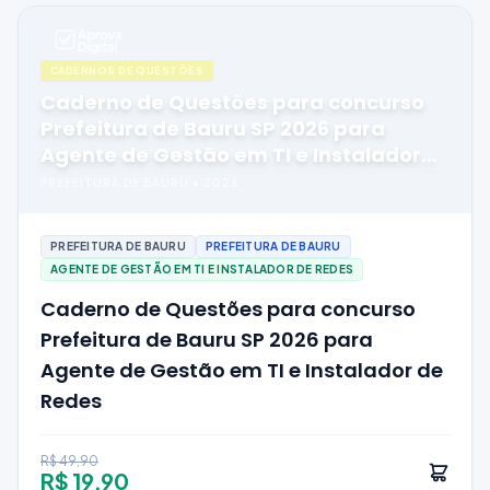
CADERNOS DE QUESTÕES
Caderno de Questões para concurso
Prefeitura de Bauru SP 2026 para
Agente de Gestão em TI e Instalador
de Redes
PREFEITURA DE BAURU
•
2026
PREFEITURA DE BAURU
PREFEITURA DE BAURU
AGENTE DE GESTÃO EM TI E INSTALADOR DE REDES
Caderno de Questões para concurso
Prefeitura de Bauru SP 2026 para
Agente de Gestão em TI e Instalador de
Redes
R$ 49,90
R$ 19,90