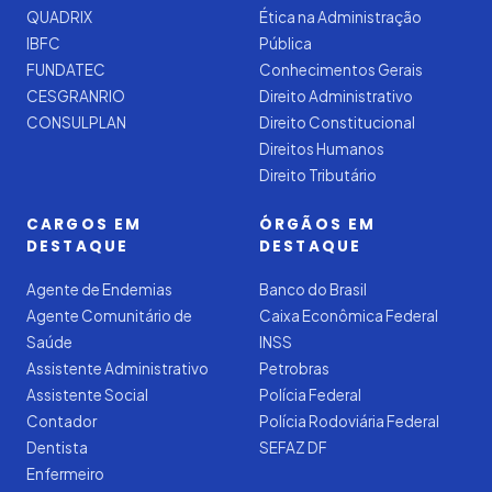
QUADRIX
Ética na Administração
IBFC
Pública
FUNDATEC
Conhecimentos Gerais
CESGRANRIO
Direito Administrativo
CONSULPLAN
Direito Constitucional
Direitos Humanos
Direito Tributário
CARGOS EM
ÓRGÃOS EM
DESTAQUE
DESTAQUE
Agente de Endemias
Banco do Brasil
Agente Comunitário de
Caixa Econômica Federal
Saúde
INSS
Assistente Administrativo
Petrobras
Assistente Social
Polícia Federal
Contador
Polícia Rodoviária Federal
Dentista
SEFAZ DF
Enfermeiro