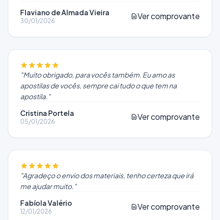
Flaviano de Almada Vieira
Ver comprovante
30/01/2026
"
Muito obrigado, para vocês também. Eu amo as
apostilas de vocês, sempre cai tudo o que tem na
apostila.
"
Cristina Portela
Ver comprovante
05/01/2026
"
Agradeço o envio dos materiais, tenho certeza que irá
me ajudar muito.
"
Fabíola Valério
Ver comprovante
12/01/2026