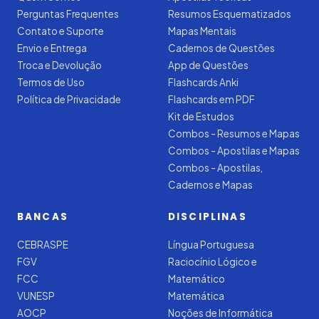
Perguntas Frequentes
Resumos Esquematizados
Contato e Suporte
Mapas Mentais
Envio e Entrega
Cadernos de Questões
Troca e Devolução
App de Questões
Termos de Uso
Flashcards Anki
Política de Privacidade
Flashcards em PDF
Kit de Estudos
Combos - Resumos e Mapas
Combos - Apostilas e Mapas
Combos - Apostilas,
Cadernos e Mapas
BANCAS
DISCIPLINAS
CEBRASPE
Língua Portuguesa
FGV
Raciocínio Lógico e
FCC
Matemático
VUNESP
Matemática
AOCP
Noções de Informática