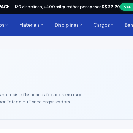
PACK
— 130 disciplinas, +400 mil questões por apenas
R$ 39,90
VER
os
Materiais
Disciplinas
Cargos
Ban
s mentais e flashcards focados em
cap
sca por Estado ou Banca organizadora.