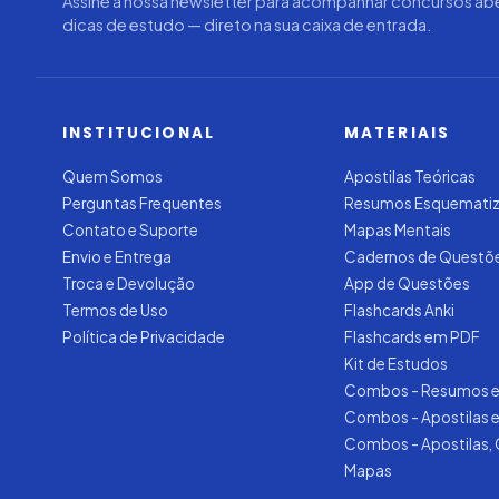
Assine a nossa newsletter para acompanhar concursos abe
dicas de estudo — direto na sua caixa de entrada.
INSTITUCIONAL
MATERIAIS
Quem Somos
Apostilas Teóricas
Perguntas Frequentes
Resumos Esquemati
Contato e Suporte
Mapas Mentais
Envio e Entrega
Cadernos de Questõ
Troca e Devolução
App de Questões
Termos de Uso
Flashcards Anki
Política de Privacidade
Flashcards em PDF
Kit de Estudos
Combos - Resumos e
Combos - Apostilas 
Combos - Apostilas,
Mapas