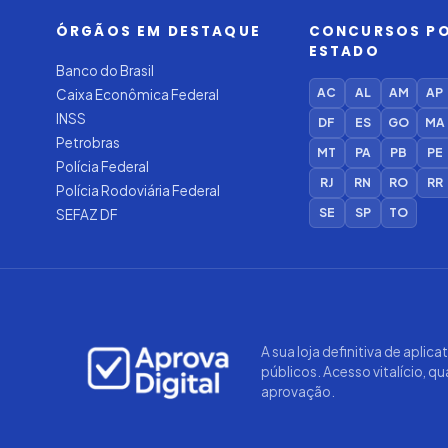
ÓRGÃOS EM DESTAQUE
CONCURSOS P
ESTADO
Banco do Brasil
AC
AL
AM
AP
Caixa Econômica Federal
INSS
DF
ES
GO
MA
Petrobras
MT
PA
PB
PE
Polícia Federal
RJ
RN
RO
RR
Polícia Rodoviária Federal
SE
SP
TO
SEFAZ DF
A sua loja definitiva de aplic
públicos. Acesso vitalício, q
aprovação.