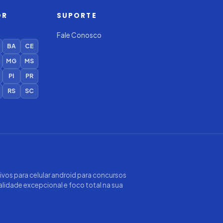
OR
SUPORTE
Fale Conosco
BA
CE
MG
MS
PI
PR
RS
SC
ativos para celular android para concursos
ualidade excepcional e foco total na sua