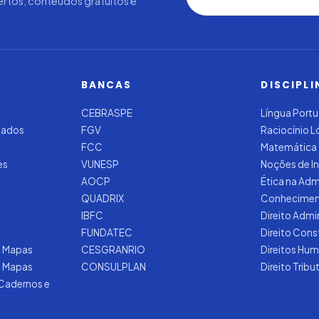
rtos, conteúdos gratuitos e
BANCAS
DISCIPLI
CEBRASPE
Língua Port
zados
FGV
Raciocínio 
FCC
Matemática
es
VUNESP
Noções de I
AOCP
Ética na Adm
QUADRIX
Conhecimen
IBFC
Direito Admi
FUNDATEC
Direito Cons
 Mapas
CESGRANRIO
Direitos Hu
e Mapas
CONSULPLAN
Direito Tribu
 Cadernos e