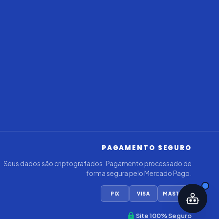
Iago — Agente Virtual
Aprova
Digital
Online (IA)
PAGAMENTO SEGURO
Seus dados são criptografados. Pagamento processado de
forma segura pelo Mercado Pago.
PIX
VISA
MASTER
Site 100% Seguro