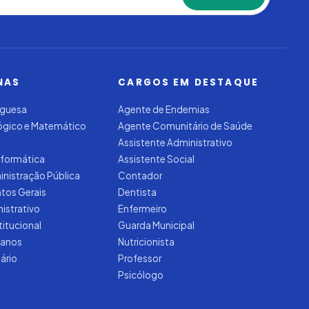
NAS
CARGOS EM DESTAQUE
uguesa
Agente de Endemias
Lógico e Matemático
Agente Comunitário de Saúde
Assistente Administrativo
nformática
Assistente Social
inistração Pública
Contador
tos Gerais
Dentista
nistrativo
Enfermeiro
titucional
Guarda Municipal
manos
Nutricionista
tário
Professor
Psicólogo