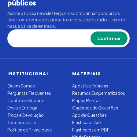
públicos
Assine a nossa newsletter para acompanhar concursos
abertos, conteúdos gratuitos e dicas de estudo — direto
na sua caixa de entrada.
Confirmar
INSTITUCIONAL
MATERIAIS
Quem Somos
Apostilas Teóricas
Perguntas Frequentes
Resumos Esquematizados
Contato e Suporte
Mapas Mentais
Envio e Entrega
Cadernos de Questões
Troca e Devolução
App de Questões
Termos de Uso
Flashcards Anki
Política de Privacidade
Flashcards em PDF