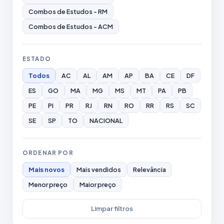
Combos de Estudos - RM
Combos de Estudos - ACM
ESTADO
Todos
AC
AL
AM
AP
BA
CE
DF
ES
GO
MA
MG
MS
MT
PA
PB
PE
PI
PR
RJ
RN
RO
RR
RS
SC
SE
SP
TO
NACIONAL
ORDENAR POR
Mais novos
Mais vendidos
Relevância
Menor preço
Maior preço
Limpar filtros