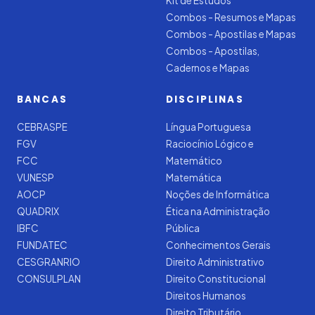
Kit de Estudos
Combos - Resumos e Mapas
Combos - Apostilas e Mapas
Combos - Apostilas,
Cadernos e Mapas
BANCAS
DISCIPLINAS
CEBRASPE
Língua Portuguesa
FGV
Raciocínio Lógico e
FCC
Matemático
VUNESP
Matemática
AOCP
Noções de Informática
QUADRIX
Ética na Administração
IBFC
Pública
FUNDATEC
Conhecimentos Gerais
CESGRANRIO
Direito Administrativo
CONSULPLAN
Direito Constitucional
Direitos Humanos
Direito Tributário