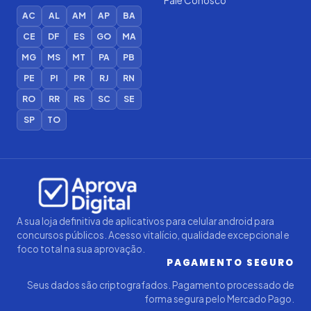
Fale Conosco
AC
AL
AM
AP
BA
CE
DF
ES
GO
MA
MG
MS
MT
PA
PB
PE
PI
PR
RJ
RN
RO
RR
RS
SC
SE
SP
TO
Iago — Agente Virtual
Aprova
Digital
Online (IA)
A sua loja definitiva de aplicativos para celular android para
concursos públicos. Acesso vitalício, qualidade excepcional e
foco total na sua aprovação.
PAGAMENTO SEGURO
Seus dados são criptografados. Pagamento processado de
forma segura pelo Mercado Pago.