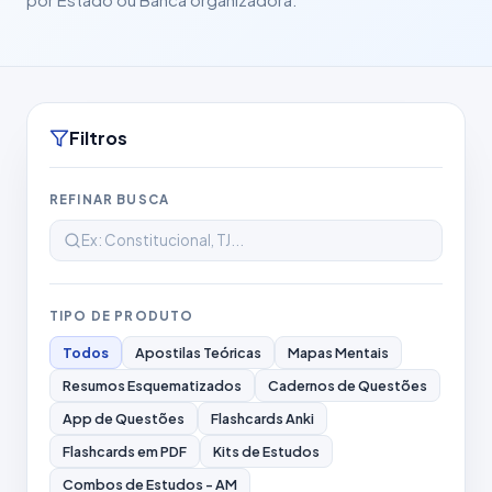
Filtros
REFINAR BUSCA
TIPO DE PRODUTO
Todos
Apostilas Teóricas
Mapas Mentais
Resumos Esquematizados
Cadernos de Questões
App de Questões
Flashcards Anki
Flashcards em PDF
Kits de Estudos
Combos de Estudos - AM