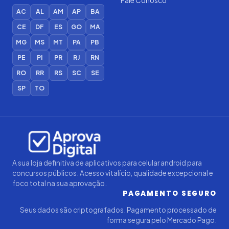
Fale Conosco
AC
AL
AM
AP
BA
CE
DF
ES
GO
MA
MG
MS
MT
PA
PB
PE
PI
PR
RJ
RN
RO
RR
RS
SC
SE
SP
TO
Iago — Agente Virtual
Aprova
Digital
Online (IA)
A sua loja definitiva de aplicativos para celular android para
concursos públicos. Acesso vitalício, qualidade excepcional e
foco total na sua aprovação.
PAGAMENTO SEGURO
Seus dados são criptografados. Pagamento processado de
forma segura pelo Mercado Pago.