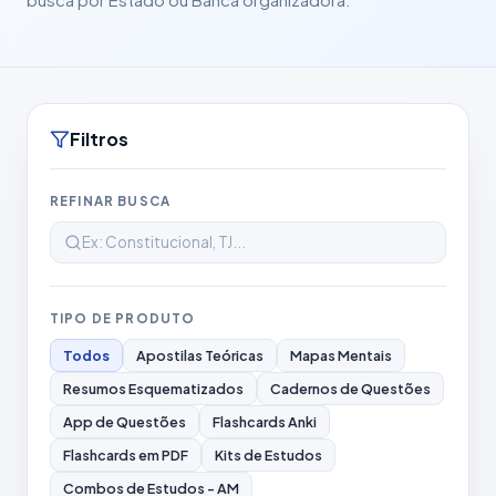
Filtros
REFINAR BUSCA
TIPO DE PRODUTO
Todos
Apostilas Teóricas
Mapas Mentais
Resumos Esquematizados
Cadernos de Questões
App de Questões
Flashcards Anki
Flashcards em PDF
Kits de Estudos
Combos de Estudos - AM