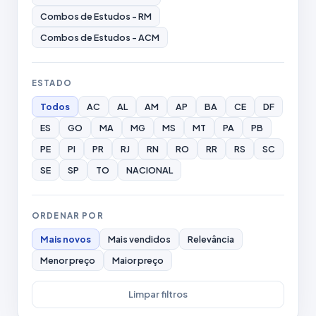
Combos de Estudos - RM
Combos de Estudos - ACM
ESTADO
Todos
AC
AL
AM
AP
BA
CE
DF
ES
GO
MA
MG
MS
MT
PA
PB
PE
PI
PR
RJ
RN
RO
RR
RS
SC
SE
SP
TO
NACIONAL
ORDENAR POR
Mais novos
Mais vendidos
Relevância
Menor preço
Maior preço
Limpar filtros