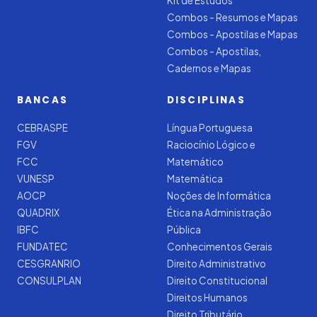
Kit de Estudos
Combos - Resumos e Mapas
Combos - Apostilas e Mapas
Combos - Apostilas,
Cadernos e Mapas
BANCAS
DISCIPLINAS
CEBRASPE
Língua Portuguesa
FGV
Raciocínio Lógico e
FCC
Matemático
VUNESP
Matemática
AOCP
Noções de Informática
QUADRIX
Ética na Administração
IBFC
Pública
FUNDATEC
Conhecimentos Gerais
CESGRANRIO
Direito Administrativo
CONSULPLAN
Direito Constitucional
Direitos Humanos
Direito Tributário