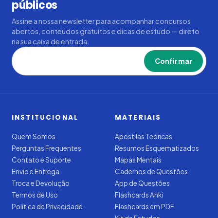
públicos
Assine a nossa newsletter para acompanhar concursos
abertos, conteúdos gratuitos e dicas de estudo — direto
na sua caixa de entrada.
Confirmar
INSTITUCIONAL
MATERIAIS
Quem Somos
Apostilas Teóricas
Perguntas Frequentes
Resumos Esquematizados
Contato e Suporte
Mapas Mentais
Envio e Entrega
Cadernos de Questões
Troca e Devolução
App de Questões
Termos de Uso
Flashcards Anki
Política de Privacidade
Flashcards em PDF