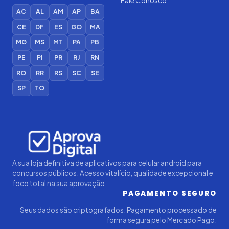
Fale Conosco
AC
AL
AM
AP
BA
CE
DF
ES
GO
MA
MG
MS
MT
PA
PB
PE
PI
PR
RJ
RN
RO
RR
RS
SC
SE
SP
TO
Iago — Agente Virtual
Aprova
Digital
Online (IA)
A sua loja definitiva de aplicativos para celular android para
concursos públicos. Acesso vitalício, qualidade excepcional e
foco total na sua aprovação.
PAGAMENTO SEGURO
Seus dados são criptografados. Pagamento processado de
forma segura pelo Mercado Pago.