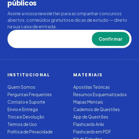
públicos
Assine a nossa newsletter para acompanhar concursos
abertos, conteúdos gratuitos e dicas de estudo — direto
na sua caixa de entrada.
Confirmar
INSTITUCIONAL
MATERIAIS
Quem Somos
Apostilas Teóricas
Perguntas Frequentes
Resumos Esquematizados
Contato e Suporte
Mapas Mentais
Envio e Entrega
Cadernos de Questões
Troca e Devolução
App de Questões
Termos de Uso
Flashcards Anki
Política de Privacidade
Flashcards em PDF