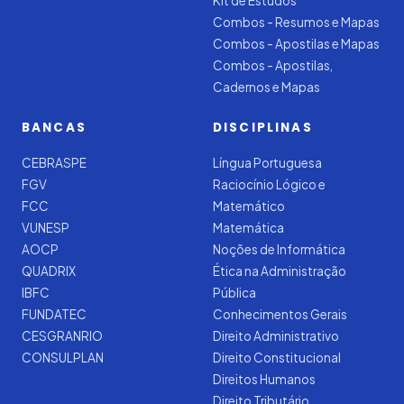
Kit de Estudos
Combos - Resumos e Mapas
Combos - Apostilas e Mapas
Combos - Apostilas,
Cadernos e Mapas
BANCAS
DISCIPLINAS
CEBRASPE
Língua Portuguesa
FGV
Raciocínio Lógico e
FCC
Matemático
VUNESP
Matemática
AOCP
Noções de Informática
QUADRIX
Ética na Administração
IBFC
Pública
FUNDATEC
Conhecimentos Gerais
CESGRANRIO
Direito Administrativo
CONSULPLAN
Direito Constitucional
Direitos Humanos
Direito Tributário