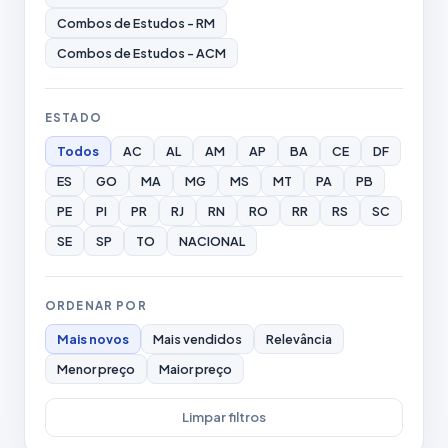
Combos de Estudos - RM
Combos de Estudos - ACM
ESTADO
Todos
AC
AL
AM
AP
BA
CE
DF
ES
GO
MA
MG
MS
MT
PA
PB
PE
PI
PR
RJ
RN
RO
RR
RS
SC
SE
SP
TO
NACIONAL
ORDENAR POR
Mais novos
Mais vendidos
Relevância
Menor preço
Maior preço
Limpar filtros