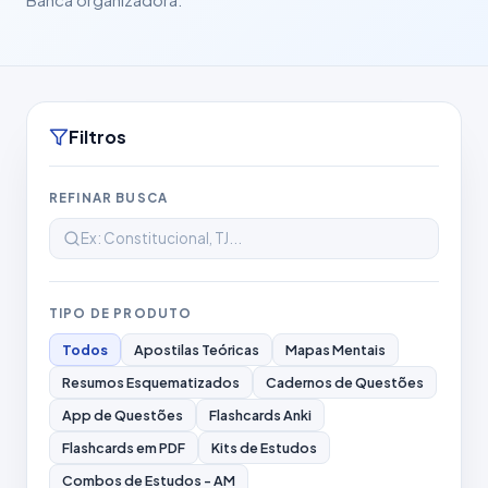
Filtros
REFINAR BUSCA
TIPO DE PRODUTO
Todos
Apostilas Teóricas
Mapas Mentais
Resumos Esquematizados
Cadernos de Questões
App de Questões
Flashcards Anki
Flashcards em PDF
Kits de Estudos
Combos de Estudos - AM