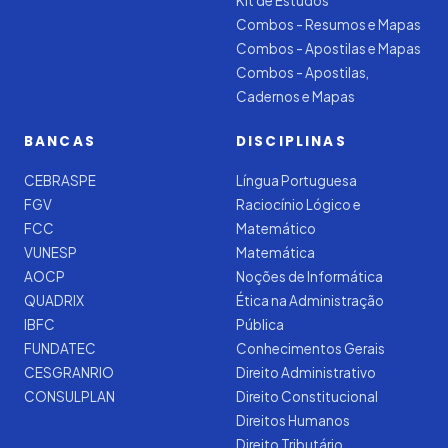
Kit de Estudos
Combos - Resumos e Mapas
Combos - Apostilas e Mapas
Combos - Apostilas,
Cadernos e Mapas
BANCAS
DISCIPLINAS
CEBRASPE
Língua Portuguesa
FGV
Raciocínio Lógico e
FCC
Matemático
VUNESP
Matemática
AOCP
Noções de Informática
QUADRIX
Ética na Administração
IBFC
Pública
FUNDATEC
Conhecimentos Gerais
CESGRANRIO
Direito Administrativo
CONSULPLAN
Direito Constitucional
Direitos Humanos
Direito Tributário