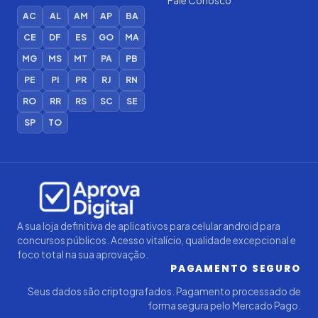
Fale Conosco
AC
AL
AM
AP
BA
CE
DF
ES
GO
MA
MG
MS
MT
PA
PB
PE
PI
PR
RJ
RN
RO
RR
RS
SC
SE
SP
TO
Iago — Agente Virtual
Aprova
Digital
Online (IA)
A sua loja definitiva de aplicativos para celular android para
concursos públicos. Acesso vitalício, qualidade excepcional e
foco total na sua aprovação.
PAGAMENTO SEGURO
Seus dados são criptografados. Pagamento processado de
forma segura pelo Mercado Pago.