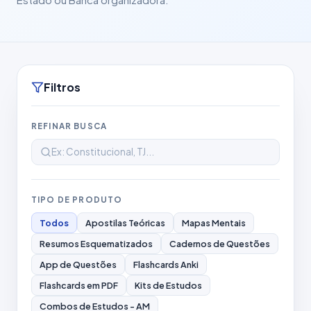
Filtros
REFINAR BUSCA
TIPO DE PRODUTO
Todos
Apostilas Teóricas
Mapas Mentais
Resumos Esquematizados
Cadernos de Questões
App de Questões
Flashcards Anki
Flashcards em PDF
Kits de Estudos
Combos de Estudos - AM