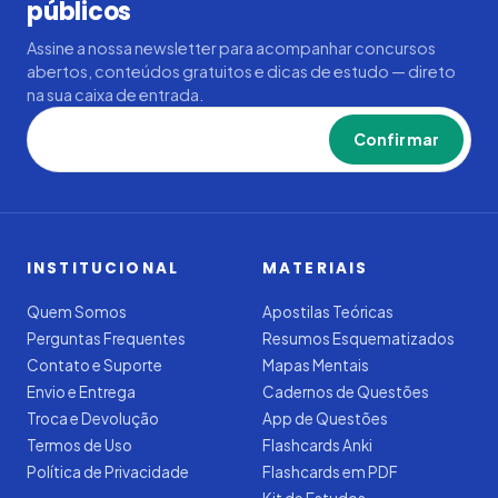
públicos
Assine a nossa newsletter para acompanhar concursos
abertos, conteúdos gratuitos e dicas de estudo — direto
na sua caixa de entrada.
Confirmar
INSTITUCIONAL
MATERIAIS
Quem Somos
Apostilas Teóricas
Perguntas Frequentes
Resumos Esquematizados
Contato e Suporte
Mapas Mentais
Envio e Entrega
Cadernos de Questões
Troca e Devolução
App de Questões
Termos de Uso
Flashcards Anki
Política de Privacidade
Flashcards em PDF