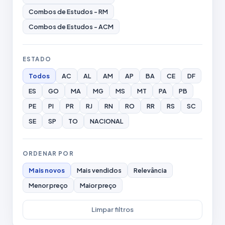
Combos de Estudos - RM
Combos de Estudos - ACM
ESTADO
Todos
AC
AL
AM
AP
BA
CE
DF
ES
GO
MA
MG
MS
MT
PA
PB
PE
PI
PR
RJ
RN
RO
RR
RS
SC
SE
SP
TO
NACIONAL
ORDENAR POR
Mais novos
Mais vendidos
Relevância
Menor preço
Maior preço
Limpar filtros