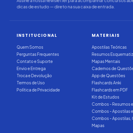
Assine a nossa newsletter para acompanhar concursos abe
dicas de estudo — direto na sua caixa de entrada.
INSTITUCIONAL
MATERIAIS
Quem Somos
Apostilas Teóricas
Perguntas Frequentes
Resumos Esquemati
Contato e Suporte
Mapas Mentais
Envio e Entrega
Cadernos de Questõ
Troca e Devolução
App de Questões
Termos de Uso
Flashcards Anki
Política de Privacidade
Flashcards em PDF
Kit de Estudos
Combos - Resumos e
Combos - Apostilas 
Combos - Apostilas,
Mapas