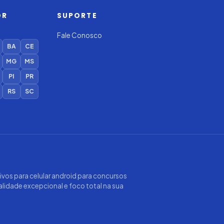
OR
SUPORTE
Fale Conosco
BA
CE
MG
MS
PI
PR
RS
SC
ativos para celular android para concursos
ualidade excepcional e foco total na sua