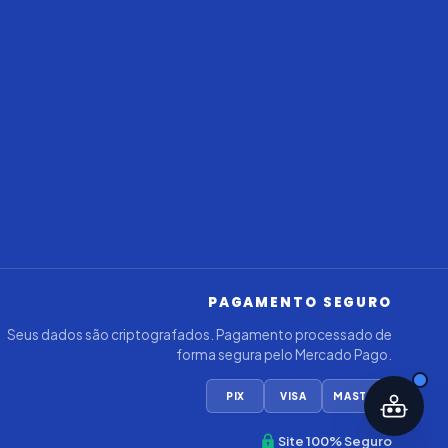
Iago — Agente Virtual
Aprova
Digital
Online (IA)
PAGAMENTO SEGURO
Seus dados são criptografados. Pagamento processado de
forma segura pelo Mercado Pago.
PIX
VISA
MASTER
Site 100% Seguro