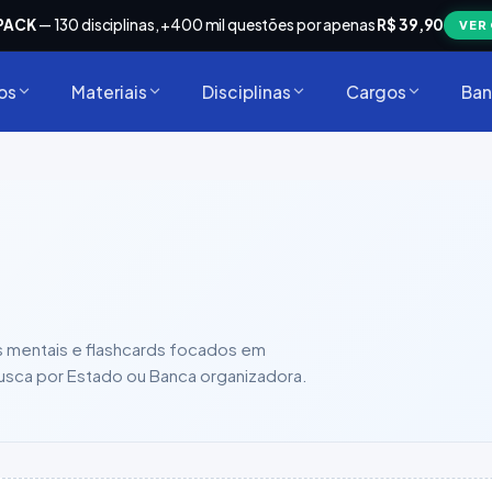
PACK
— 130 disciplinas, +400 mil questões por apenas
R$ 39,90
VER
os
Materiais
Disciplinas
Cargos
Ban
s mentais e flashcards focados em
ua busca por Estado ou Banca organizadora.