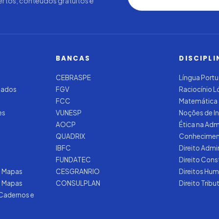
rtos, conteúdos gratuitos e
BANCAS
DISCIPLI
CEBRASPE
Língua Port
zados
FGV
Raciocínio 
FCC
Matemática
es
VUNESP
Noções de I
AOCP
Ética na Adm
QUADRIX
Conhecimen
IBFC
Direito Admi
FUNDATEC
Direito Cons
 Mapas
CESGRANRIO
Direitos Hu
e Mapas
CONSULPLAN
Direito Tribu
 Cadernos e