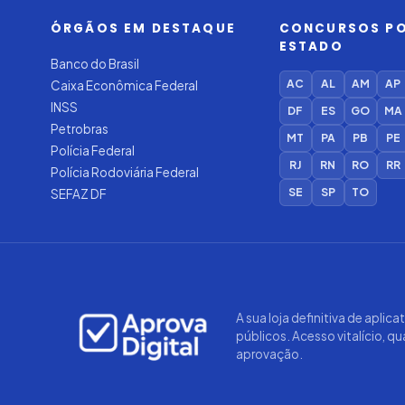
ÓRGÃOS EM DESTAQUE
CONCURSOS P
ESTADO
Banco do Brasil
AC
AL
AM
AP
Caixa Econômica Federal
INSS
DF
ES
GO
MA
Petrobras
MT
PA
PB
PE
Polícia Federal
RJ
RN
RO
RR
Polícia Rodoviária Federal
SE
SP
TO
SEFAZ DF
A sua loja definitiva de aplic
públicos. Acesso vitalício, q
aprovação.