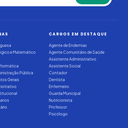
NAS
CARGOS EM DESTAQUE
uguesa
Agente de Endemias
Lógico e Matemático
Agente Comunitário de Saúde
Assistente Administrativo
nformática
Assistente Social
inistração Pública
Contador
tos Gerais
Dentista
nistrativo
Enfermeiro
titucional
Guarda Municipal
manos
Nutricionista
tário
Professor
Psicólogo