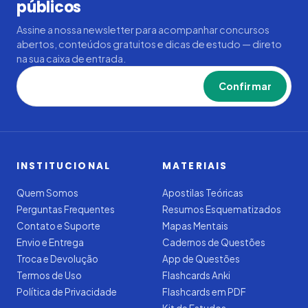
públicos
Assine a nossa newsletter para acompanhar concursos
abertos, conteúdos gratuitos e dicas de estudo — direto
na sua caixa de entrada.
Confirmar
INSTITUCIONAL
MATERIAIS
Quem Somos
Apostilas Teóricas
Perguntas Frequentes
Resumos Esquematizados
Contato e Suporte
Mapas Mentais
Envio e Entrega
Cadernos de Questões
Troca e Devolução
App de Questões
Termos de Uso
Flashcards Anki
Política de Privacidade
Flashcards em PDF