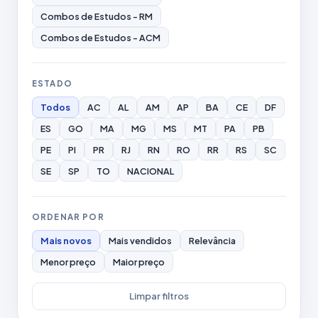
Combos de Estudos - RM
Combos de Estudos - ACM
ESTADO
Todos
AC
AL
AM
AP
BA
CE
DF
ES
GO
MA
MG
MS
MT
PA
PB
PE
PI
PR
RJ
RN
RO
RR
RS
SC
SE
SP
TO
NACIONAL
ORDENAR POR
Mais novos
Mais vendidos
Relevância
Menor preço
Maior preço
Limpar filtros