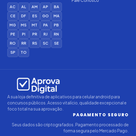
Fale Conosco
AC
AL
AM
AP
BA
CE
DF
ES
GO
MA
MG
MS
MT
PA
PB
PE
PI
PR
RJ
RN
RO
RR
RS
SC
SE
SP
TO
Iago — Agente Virtual
Aprova
Digital
Online (IA)
A sua loja definitiva de aplicativos para celular android para
concursos públicos. Acesso vitalício, qualidade excepcional e
foco total na sua aprovação.
PAGAMENTO SEGURO
Seus dados são criptografados. Pagamento processado de
forma segura pelo Mercado Pago.