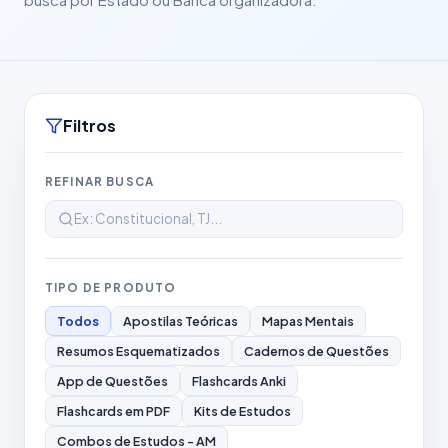
Filtros
REFINAR BUSCA
TIPO DE PRODUTO
Todos
Apostilas Teóricas
Mapas Mentais
Resumos Esquematizados
Cadernos de Questões
App de Questões
Flashcards Anki
Flashcards em PDF
Kits de Estudos
Combos de Estudos - AM