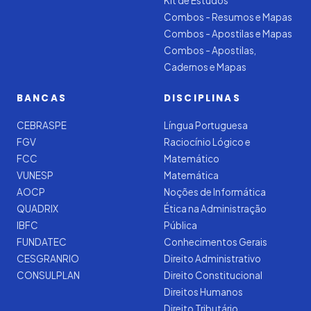
Kit de Estudos
Combos - Resumos e Mapas
Combos - Apostilas e Mapas
Combos - Apostilas,
Cadernos e Mapas
BANCAS
DISCIPLINAS
CEBRASPE
Língua Portuguesa
FGV
Raciocínio Lógico e
FCC
Matemático
VUNESP
Matemática
AOCP
Noções de Informática
QUADRIX
Ética na Administração
IBFC
Pública
FUNDATEC
Conhecimentos Gerais
CESGRANRIO
Direito Administrativo
CONSULPLAN
Direito Constitucional
Direitos Humanos
Direito Tributário