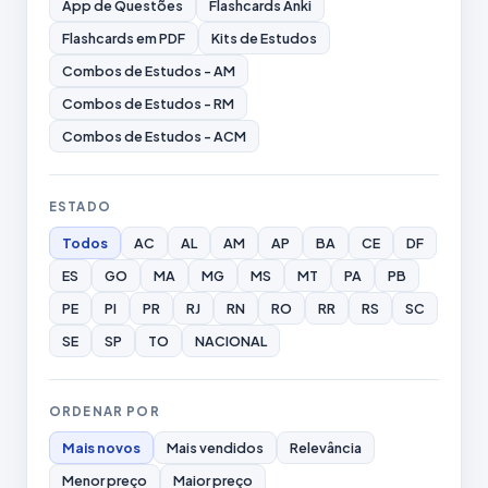
App de Questões
Flashcards Anki
Flashcards em PDF
Kits de Estudos
Combos de Estudos - AM
Combos de Estudos - RM
Combos de Estudos - ACM
ESTADO
Todos
AC
AL
AM
AP
BA
CE
DF
ES
GO
MA
MG
MS
MT
PA
PB
PE
PI
PR
RJ
RN
RO
RR
RS
SC
SE
SP
TO
NACIONAL
ORDENAR POR
Mais novos
Mais vendidos
Relevância
Menor preço
Maior preço