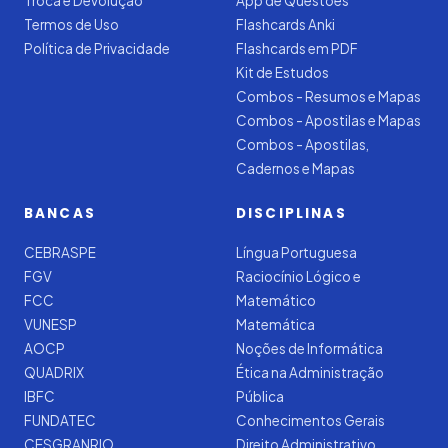
Troca e Devolução
App de Questões
Termos de Uso
Flashcards Anki
Política de Privacidade
Flashcards em PDF
Kit de Estudos
Combos - Resumos e Mapas
Combos - Apostilas e Mapas
Combos - Apostilas,
Cadernos e Mapas
BANCAS
DISCIPLINAS
CEBRASPE
Língua Portuguesa
FGV
Raciocínio Lógico e
FCC
Matemático
VUNESP
Matemática
AOCP
Noções de Informática
QUADRIX
Ética na Administração
IBFC
Pública
FUNDATEC
Conhecimentos Gerais
CESGRANRIO
Direito Administrativo