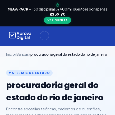
arrinho
Seu
MEGA PACK
— 130 disciplinas, +400 mil questões por apenas
está
R$ 39,90
Carrinho
vazio
VER OFERTA
Navegue
ela loja e
adicione
materiais
ara a sua
provação.
Início
/
Bancas
/
procuradoria geral do estado do rio de janeiro
ontinuar
MATERIAIS DE ESTUDO
plorando
procuradoria geral do
estado do rio de janeiro
Encontre apostilas teóricas, cadernos de questões,
mapas mentais e flashcards focados em
procuradoria