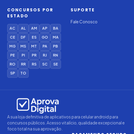
CONCURSOS POR
SUPORTE
ESTADO
Fale Conosco
AC
AL
AM
AP
BA
CE
DF
ES
GO
MA
MG
MS
MT
PA
PB
PE
PI
PR
RJ
RN
RO
RR
RS
SC
SE
SP
TO
Iago — Agente Virtual
Aprova
Digital
Online (IA)
A sua loja definitiva de aplicativos para celular android para
concursos públicos. Acesso vitalício, qualidade excepcional e
foco total na sua aprovação.