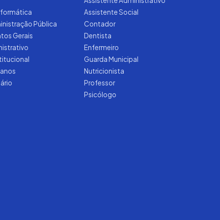
Assistente Administrativo
nformática
Assistente Social
inistração Pública
Contador
tos Gerais
Dentista
nistrativo
Enfermeiro
titucional
Guarda Municipal
manos
Nutricionista
tário
Professor
Psicólogo
Iago — Agente Virtual
Aprova
Digital
Online (IA)