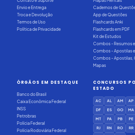
Contato e Suporte
Mapas Mentais
Envio e Entrega
Cadernos de Questõ
Troca e Devolução
App de Questões
Termos de Uso
Flashcards Anki
Política de Privacidade
Flashcards em PDF
Kit de Estudos
Combos - Resumos e
Combos - Apostilas 
Combos - Apostilas,
Mapas
ÓRGÃOS EM DESTAQUE
CONCURSOS P
ESTADO
Banco do Brasil
AC
AL
AM
AP
Caixa Econômica Federal
INSS
DF
ES
GO
MA
Petrobras
MT
PA
PB
PE
Polícia Federal
RJ
RN
RO
RR
Polícia Rodoviária Federal