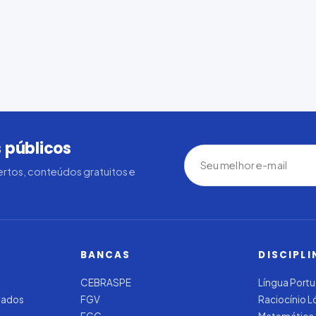
 públicos
rtos, conteúdos gratuitos e
BANCAS
DISCIPLI
CEBRASPE
Língua Port
zados
FGV
Raciocínio 