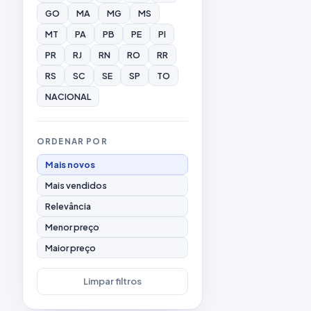
GO
MA
MG
MS
MT
PA
PB
PE
PI
PR
RJ
RN
RO
RR
RS
SC
SE
SP
TO
NACIONAL
ORDENAR POR
Mais novos
Mais vendidos
Relevância
Menor preço
Maior preço
Limpar filtros