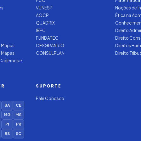
FCC
Matemática
es
VUNESP
Noções de I
AOCP
Ética na Adm
QUADRIX
Conhecimen
IBFC
Direito Admi
FUNDATEC
Direito Cons
 Mapas
CESGRANRIO
Direitos Hu
e Mapas
CONSULPLAN
Direito Tribu
 Cadernos e
OR
SUPORTE
Fale Conosco
BA
CE
MG
MS
PI
PR
RS
SC