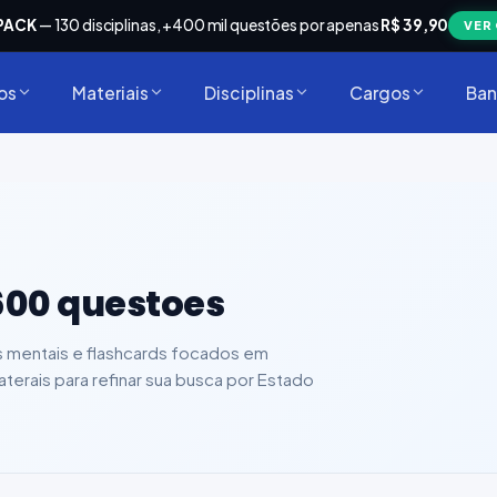
PACK
— 130 disciplinas, +400 mil questões por apenas
R$ 39,90
VER
os
Materiais
Disciplinas
Cargos
Ban
600 questoes
s mentais e flashcards focados em
s laterais para refinar sua busca por Estado