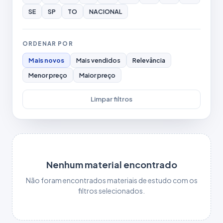
SE
SP
TO
NACIONAL
ORDENAR POR
Mais novos
Mais vendidos
Relevância
Menor preço
Maior preço
Limpar filtros
Nenhum material encontrado
Não foram encontrados materiais de estudo com os
filtros selecionados.