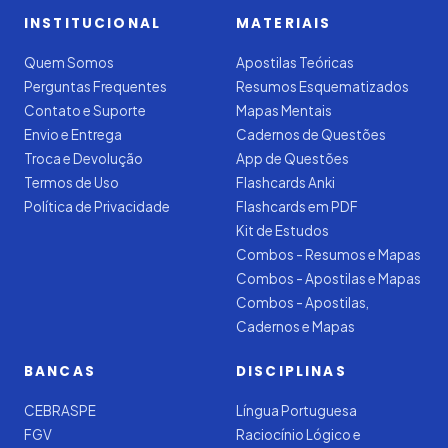
INSTITUCIONAL
MATERIAIS
Quem Somos
Apostilas Teóricas
Perguntas Frequentes
Resumos Esquematizados
Contato e Suporte
Mapas Mentais
Envio e Entrega
Cadernos de Questões
Troca e Devolução
App de Questões
Termos de Uso
Flashcards Anki
Política de Privacidade
Flashcards em PDF
Kit de Estudos
Combos - Resumos e Mapas
Combos - Apostilas e Mapas
Combos - Apostilas,
Cadernos e Mapas
BANCAS
DISCIPLINAS
CEBRASPE
Língua Portuguesa
FGV
Raciocínio Lógico e