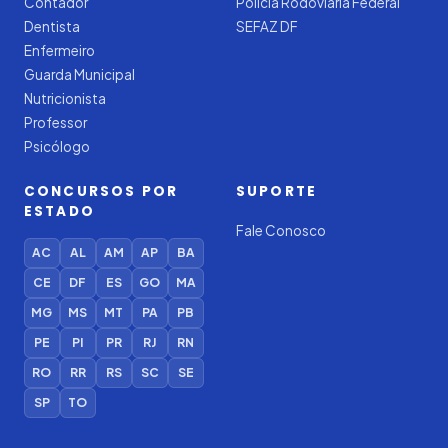
Contador
Polícia Rodoviária Federal
Dentista
SEFAZ DF
Enfermeiro
Guarda Municipal
Nutricionista
Professor
Psicólogo
CONCURSOS POR
SUPORTE
ESTADO
Fale Conosco
AC
AL
AM
AP
BA
CE
DF
ES
GO
MA
MG
MS
MT
PA
PB
PE
PI
PR
RJ
RN
RO
RR
RS
SC
SE
SP
TO