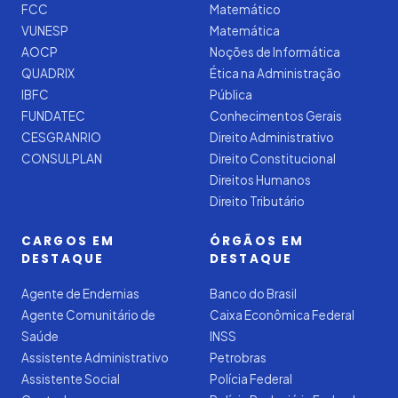
FCC
Matemático
VUNESP
Matemática
AOCP
Noções de Informática
QUADRIX
Ética na Administração
IBFC
Pública
FUNDATEC
Conhecimentos Gerais
CESGRANRIO
Direito Administrativo
CONSULPLAN
Direito Constitucional
Direitos Humanos
Direito Tributário
CARGOS EM
ÓRGÃOS EM
DESTAQUE
DESTAQUE
Agente de Endemias
Banco do Brasil
Agente Comunitário de
Caixa Econômica Federal
Saúde
INSS
Assistente Administrativo
Petrobras
Assistente Social
Polícia Federal