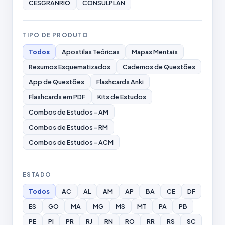
CESGRANRIO
CONSULPLAN
TIPO DE PRODUTO
Todos
Apostilas Teóricas
Mapas Mentais
Resumos Esquematizados
Cadernos de Questões
App de Questões
Flashcards Anki
Flashcards em PDF
Kits de Estudos
Combos de Estudos - AM
Combos de Estudos - RM
Combos de Estudos - ACM
ESTADO
Todos
AC
AL
AM
AP
BA
CE
DF
ES
GO
MA
MG
MS
MT
PA
PB
PE
PI
PR
RJ
RN
RO
RR
RS
SC