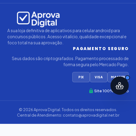
Iago — Agente Virtual
Aprova
Digital
Online (IA)
A sua loja definitiva de aplicativos para celular android para
concursos públicos. Acesso vitalício, qualidade excepcional e
foco total na sua aprovação.
PAGAMENTO SEGURO
Seus dados são criptografados. Pagamento processado de
forma segura pelo Mercado Pago.
PIX
VISA
MASTER
Site 100% Seguro
© 2026
Aprova Digital
. Todos os direitos reservados.
Central de Atendimento:
contato@aprovadigital.net.br