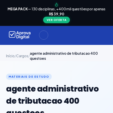
arrinho
Seu
MEGA PACK
— 130 disciplinas, +400 mil questões por apenas
está
R$ 39,90
Carrinho
vazio
VER OFERTA
Navegue
ela loja e
adicione
materiais
ara a sua
provação.
agente administrativo de tributacao 400
Início
/
Cargos
/
questoes
ontinuar
plorando
MATERIAIS DE ESTUDO
agente administrativo
de tributacao 400
questoes