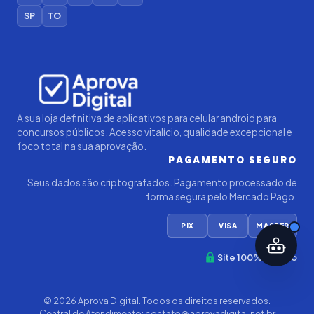
SP
TO
Iago — Agente Virtual
Aprova
Digital
Online (IA)
A sua loja definitiva de aplicativos para celular android para
concursos públicos. Acesso vitalício, qualidade excepcional e
foco total na sua aprovação.
PAGAMENTO SEGURO
Seus dados são criptografados. Pagamento processado de
forma segura pelo Mercado Pago.
PIX
VISA
MASTER
Site 100% Seguro
© 2026
Aprova Digital
. Todos os direitos reservados.
Central de Atendimento:
contato@aprovadigital.net.br