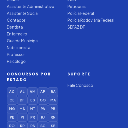
Assistente Administrativo
Petrobras
Assistente Social
Polícia Federal
Contador
Polícia Rodoviária Federal
Dentista
SEFAZ DF
Enfermeiro
Guarda Municipal
Nutricionista
Professor
Psicólogo
CONCURSOS POR
SUPORTE
ESTADO
Fale Conosco
AC
AL
AM
AP
BA
CE
DF
ES
GO
MA
MG
MS
MT
PA
PB
PE
PI
PR
RJ
RN
RO
RR
RS
SC
SE