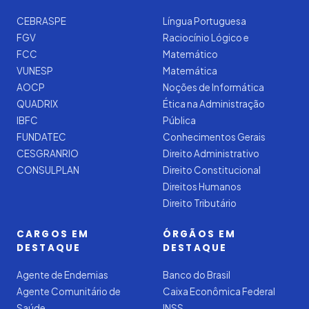
CEBRASPE
Língua Portuguesa
FGV
Raciocínio Lógico e
FCC
Matemático
VUNESP
Matemática
AOCP
Noções de Informática
QUADRIX
Ética na Administração
IBFC
Pública
FUNDATEC
Conhecimentos Gerais
CESGRANRIO
Direito Administrativo
CONSULPLAN
Direito Constitucional
Direitos Humanos
Direito Tributário
CARGOS EM
ÓRGÃOS EM
DESTAQUE
DESTAQUE
Agente de Endemias
Banco do Brasil
Agente Comunitário de
Caixa Econômica Federal
Saúde
INSS