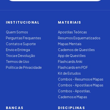
INSTITUCIONAL
MATERIAIS
Quem Somos
Apostilas Teóricas
Perguntas Frequentes
Resumos Esquematizados
Contato e Suporte
Mapas Mentais
Envio e Entrega
Cadernos de Questões
Troca e Devolução
App de Questões
Termos de Uso
Flashcards Anki
Política de Privacidade
Flashcards em PDF
Kit de Estudos
Combos - Resumos e Mapas
Combos - Apostilas e Mapas
Combos - Apostilas,
Cadernos e Mapas
BANCAS
DISCIPLINAS