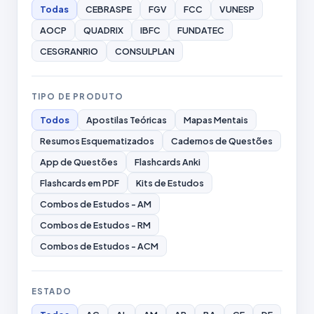
Todas
CEBRASPE
FGV
FCC
VUNESP
AOCP
QUADRIX
IBFC
FUNDATEC
CESGRANRIO
CONSULPLAN
TIPO DE PRODUTO
Todos
Apostilas Teóricas
Mapas Mentais
Resumos Esquematizados
Cadernos de Questões
App de Questões
Flashcards Anki
Flashcards em PDF
Kits de Estudos
Combos de Estudos - AM
Combos de Estudos - RM
Combos de Estudos - ACM
ESTADO