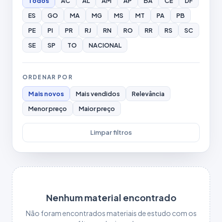
Todos
AC
AL
AM
AP
BA
CE
DF
ES
GO
MA
MG
MS
MT
PA
PB
PE
PI
PR
RJ
RN
RO
RR
RS
SC
SE
SP
TO
NACIONAL
ORDENAR POR
Mais novos
Mais vendidos
Relevância
Menor preço
Maior preço
Limpar filtros
Nenhum material encontrado
Não foram encontrados materiais de estudo com os