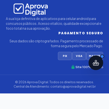
Iago — Agente Virtual
Aprova
Digital
Online (IA)
A sua loja definitiva de aplicativos para celular android para
concursos públicos. Acesso vitalício, qualidade excepcional e
foco total na sua aprovação.
PAGAMENTO SEGURO
Seus dados são criptografados. Pagamento processado de
forma segura pelo Mercado Pago.
PIX
VISA
MASTER
Site 100% Seguro
© 2026
Aprova Digital
. Todos os direitos reservados.
Central de Atendimento:
contato@aprovadigital.net.br