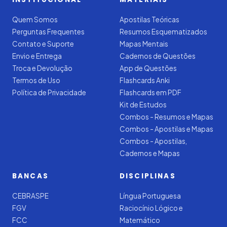
Quem Somos
Apostilas Teóricas
Perguntas Frequentes
Resumos Esquematizados
Contato e Suporte
Mapas Mentais
Envio e Entrega
Cadernos de Questões
Troca e Devolução
App de Questões
Termos de Uso
Flashcards Anki
Política de Privacidade
Flashcards em PDF
Kit de Estudos
Combos - Resumos e Mapas
Combos - Apostilas e Mapas
Combos - Apostilas,
Cadernos e Mapas
BANCAS
DISCIPLINAS
CEBRASPE
Língua Portuguesa
FGV
Raciocínio Lógico e
FCC
Matemático