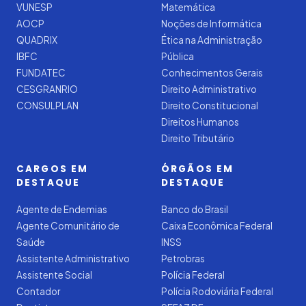
VUNESP
Matemática
AOCP
Noções de Informática
QUADRIX
Ética na Administração
IBFC
Pública
FUNDATEC
Conhecimentos Gerais
CESGRANRIO
Direito Administrativo
CONSULPLAN
Direito Constitucional
Direitos Humanos
Direito Tributário
CARGOS EM
ÓRGÃOS EM
DESTAQUE
DESTAQUE
Agente de Endemias
Banco do Brasil
Agente Comunitário de
Caixa Econômica Federal
Saúde
INSS
Assistente Administrativo
Petrobras
Assistente Social
Polícia Federal
Contador
Polícia Rodoviária Federal