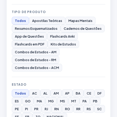
TIPO DE PRODUTO
Todos
Apostilas Teóricas
Mapas Mentais
Resumos Esquematizados
Cadernos de Questões
App de Questões
Flashcards Anki
Flashcards em PDF
Kits de Estudos
Combos de Estudos - AM
Combos de Estudos - RM
Combos de Estudos - ACM
ESTADO
Todos
AC
AL
AM
AP
BA
CE
DF
ES
GO
MA
MG
MS
MT
PA
PB
PE
PI
PR
RJ
RN
RO
RR
RS
SC
SE
SP
TO
NACIONAL