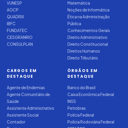
VUNESP
Matemática
AOCP
Noções de Informática
QUADRIX
Ética na Administração
IBFC
Pública
FUNDATEC
Conhecimentos Gerais
CESGRANRIO
Direito Administrativo
CONSULPLAN
Direito Constitucional
Direitos Humanos
Direito Tributário
CARGOS EM
ÓRGÃOS EM
DESTAQUE
DESTAQUE
Agente de Endemias
Banco do Brasil
Agente Comunitário de
Caixa Econômica Federal
Saúde
INSS
Assistente Administrativo
Petrobras
Assistente Social
Polícia Federal
Contador
Polícia Rodoviária Federal