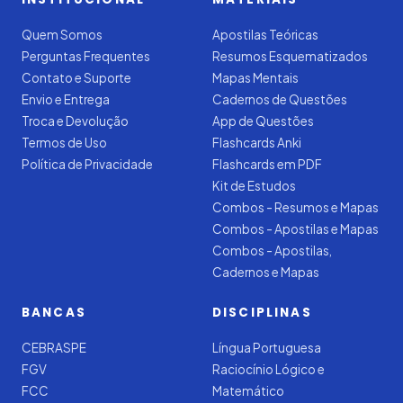
Quem Somos
Apostilas Teóricas
Perguntas Frequentes
Resumos Esquematizados
Contato e Suporte
Mapas Mentais
Envio e Entrega
Cadernos de Questões
Troca e Devolução
App de Questões
Termos de Uso
Flashcards Anki
Política de Privacidade
Flashcards em PDF
Kit de Estudos
Combos - Resumos e Mapas
Combos - Apostilas e Mapas
Combos - Apostilas,
Cadernos e Mapas
BANCAS
DISCIPLINAS
CEBRASPE
Língua Portuguesa
FGV
Raciocínio Lógico e
FCC
Matemático