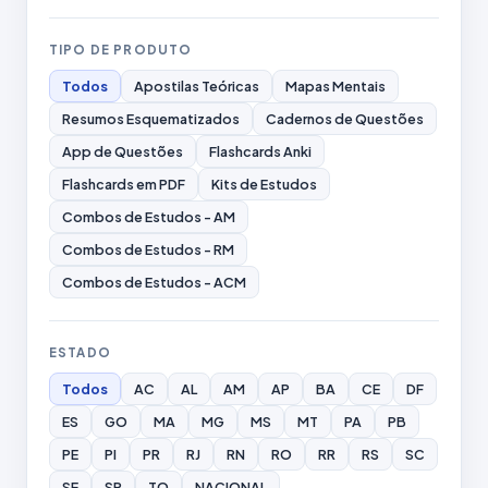
TIPO DE PRODUTO
Todos
Apostilas Teóricas
Mapas Mentais
Resumos Esquematizados
Cadernos de Questões
App de Questões
Flashcards Anki
Flashcards em PDF
Kits de Estudos
Combos de Estudos - AM
Combos de Estudos - RM
Combos de Estudos - ACM
ESTADO
Todos
AC
AL
AM
AP
BA
CE
DF
ES
GO
MA
MG
MS
MT
PA
PB
PE
PI
PR
RJ
RN
RO
RR
RS
SC
SE
SP
TO
NACIONAL