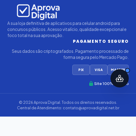
Iago — Agente Virtual
Aprova
Digital
Online (IA)
A sua loja definitiva de aplicativos para celular android para
concursos públicos. Acesso vitalício, qualidade excepcional e
foco total na sua aprovação.
PAGAMENTO SEGURO
Seus dados são criptografados. Pagamento processado de
forma segura pelo Mercado Pago.
PIX
VISA
MASTER
Site 100% Seguro
© 2026
Aprova Digital
. Todos os direitos reservados.
Central de Atendimento:
contato@aprovadigital.net.br