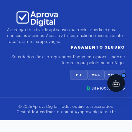
Iago — Agente Virtual
Aprova
Digital
Online (IA)
A sua loja definitiva de aplicativos para celular android para
concursos públicos. Acesso vitalício, qualidade excepcional e
foco total na sua aprovação.
PAGAMENTO SEGURO
Seus dados são criptografados. Pagamento processado de
forma segura pelo Mercado Pago.
PIX
VISA
MASTER
Site 100% Seguro
© 2026
Aprova Digital
. Todos os direitos reservados.
Central de Atendimento:
contato@aprovadigital.net.br