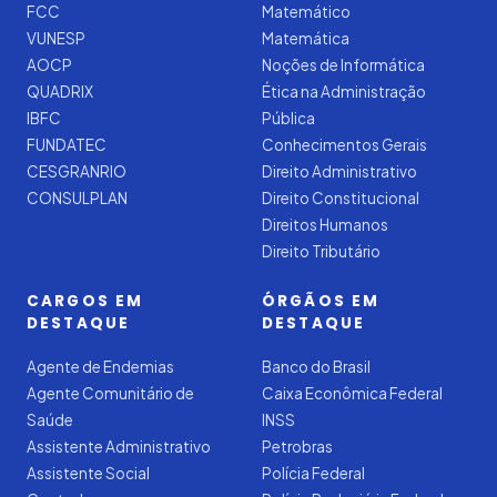
FCC
Matemático
VUNESP
Matemática
AOCP
Noções de Informática
QUADRIX
Ética na Administração
IBFC
Pública
FUNDATEC
Conhecimentos Gerais
CESGRANRIO
Direito Administrativo
CONSULPLAN
Direito Constitucional
Direitos Humanos
Direito Tributário
CARGOS EM
ÓRGÃOS EM
DESTAQUE
DESTAQUE
Agente de Endemias
Banco do Brasil
Agente Comunitário de
Caixa Econômica Federal
Saúde
INSS
Assistente Administrativo
Petrobras
Assistente Social
Polícia Federal