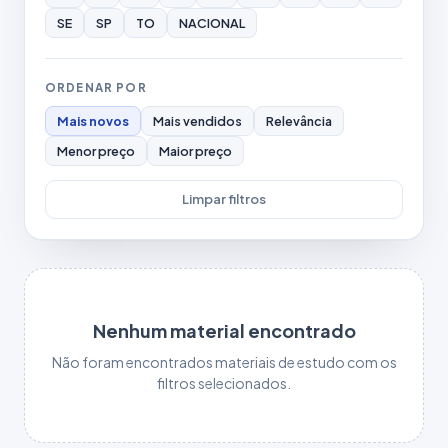
SE
SP
TO
NACIONAL
ORDENAR POR
Mais novos
Mais vendidos
Relevância
Menor preço
Maior preço
Limpar filtros
Nenhum material encontrado
Não foram encontrados materiais de estudo com os
filtros selecionados.