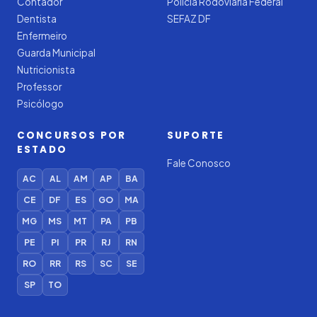
Contador
Polícia Rodoviária Federal
Dentista
SEFAZ DF
Enfermeiro
Guarda Municipal
Nutricionista
Professor
Psicólogo
CONCURSOS POR
SUPORTE
ESTADO
Fale Conosco
AC
AL
AM
AP
BA
CE
DF
ES
GO
MA
MG
MS
MT
PA
PB
PE
PI
PR
RJ
RN
RO
RR
RS
SC
SE
SP
TO