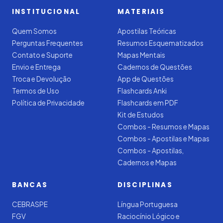
INSTITUCIONAL
MATERIAIS
Quem Somos
Apostilas Teóricas
Perguntas Frequentes
Resumos Esquematizados
Contato e Suporte
Mapas Mentais
Envio e Entrega
Cadernos de Questões
Troca e Devolução
App de Questões
Termos de Uso
Flashcards Anki
Política de Privacidade
Flashcards em PDF
Kit de Estudos
Combos - Resumos e Mapas
Combos - Apostilas e Mapas
Combos - Apostilas,
Cadernos e Mapas
BANCAS
DISCIPLINAS
CEBRASPE
Língua Portuguesa
FGV
Raciocínio Lógico e