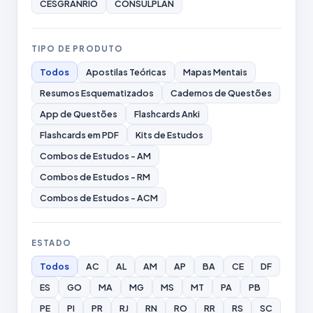
CESGRANRIO
CONSULPLAN
TIPO DE PRODUTO
Todos
Apostilas Teóricas
Mapas Mentais
Resumos Esquematizados
Cadernos de Questões
App de Questões
Flashcards Anki
Flashcards em PDF
Kits de Estudos
Combos de Estudos - AM
Combos de Estudos - RM
Combos de Estudos - ACM
ESTADO
Todos
AC
AL
AM
AP
BA
CE
DF
ES
GO
MA
MG
MS
MT
PA
PB
PE
PI
PR
RJ
RN
RO
RR
RS
SC