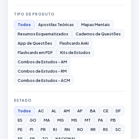
TIPO DE PRODUTO
Todos
Apostilas Teóricas
Mapas Mentais
Resumos Esquematizados
Cadernos de Questões
App de Questões
Flashcards Anki
Flashcards em PDF
Kits de Estudos
Combos de Estudos - AM
Combos de Estudos - RM
Combos de Estudos - ACM
ESTADO
Todos
AC
AL
AM
AP
BA
CE
DF
ES
GO
MA
MG
MS
MT
PA
PB
PE
PI
PR
RJ
RN
RO
RR
RS
SC
SE
SP
TO
NACIONAL