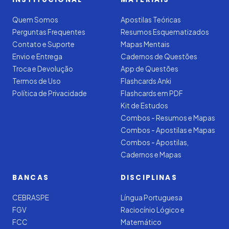
Quem Somos
Apostilas Teóricas
Perguntas Frequentes
Resumos Esquematizados
Contato e Suporte
Mapas Mentais
Envio e Entrega
Cadernos de Questões
Troca e Devolução
App de Questões
Termos de Uso
Flashcards Anki
Política de Privacidade
Flashcards em PDF
Kit de Estudos
Combos - Resumos e Mapas
Combos - Apostilas e Mapas
Combos - Apostilas,
Cadernos e Mapas
BANCAS
DISCIPLINAS
CEBRASPE
Língua Portuguesa
FGV
Raciocínio Lógico e
FCC
Matemático