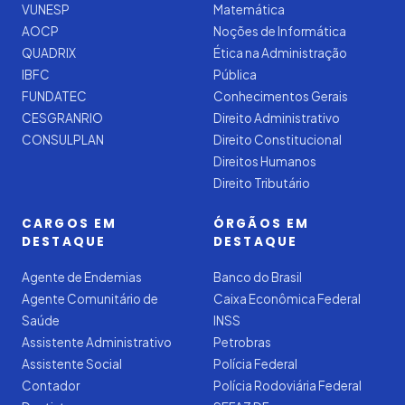
VUNESP
Matemática
AOCP
Noções de Informática
QUADRIX
Ética na Administração
IBFC
Pública
FUNDATEC
Conhecimentos Gerais
CESGRANRIO
Direito Administrativo
CONSULPLAN
Direito Constitucional
Direitos Humanos
Direito Tributário
CARGOS EM
ÓRGÃOS EM
DESTAQUE
DESTAQUE
Agente de Endemias
Banco do Brasil
Agente Comunitário de
Caixa Econômica Federal
Saúde
INSS
Assistente Administrativo
Petrobras
Assistente Social
Polícia Federal
Contador
Polícia Rodoviária Federal