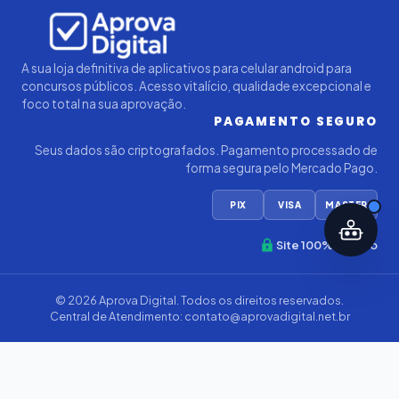
Iago — Agente Virtual
Aprova
Digital
Online (IA)
A sua loja definitiva de aplicativos para celular android para
concursos públicos. Acesso vitalício, qualidade excepcional e
foco total na sua aprovação.
PAGAMENTO SEGURO
Seus dados são criptografados. Pagamento processado de
forma segura pelo Mercado Pago.
PIX
VISA
MASTER
Site 100% Seguro
© 2026
Aprova Digital
. Todos os direitos reservados.
Central de Atendimento:
contato@aprovadigital.net.br