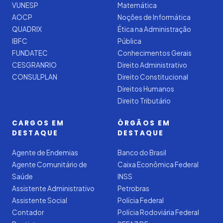
VUNESP
Matemática
AOCP
Noções de Informática
QUADRIX
Ética na Administração
IBFC
Pública
FUNDATEC
Conhecimentos Gerais
CESGRANRIO
Direito Administrativo
CONSULPLAN
Direito Constitucional
Direitos Humanos
Direito Tributário
CARGOS EM
ÓRGÃOS EM
DESTAQUE
DESTAQUE
Agente de Endemias
Banco do Brasil
Agente Comunitário de
Caixa Econômica Federal
Saúde
INSS
Assistente Administrativo
Petrobras
Assistente Social
Polícia Federal
Contador
Polícia Rodoviária Federal