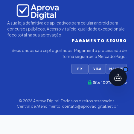
Iago — Agente Virtual
Aprova
Digital
Online (IA)
A sua loja definitiva de aplicativos para celular android para
concursos públicos. Acesso vitalício, qualidade excepcional e
foco total na sua aprovação.
PAGAMENTO SEGURO
Seus dados são criptografados. Pagamento processado de
forma segura pelo Mercado Pago.
PIX
VISA
MASTER
Site 100% Seguro
© 2026
Aprova Digital
. Todos os direitos reservados.
Central de Atendimento:
contato@aprovadigital.net.br