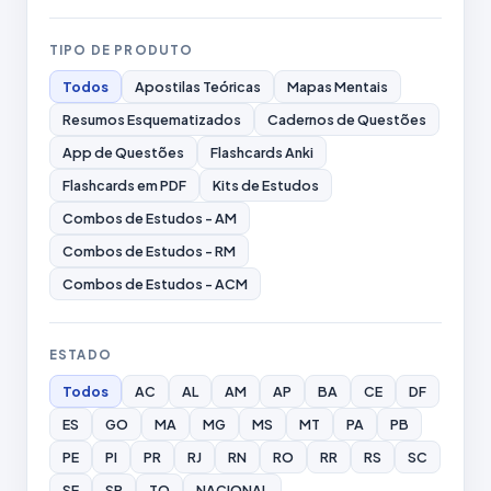
TIPO DE PRODUTO
Todos
Apostilas Teóricas
Mapas Mentais
Resumos Esquematizados
Cadernos de Questões
App de Questões
Flashcards Anki
Flashcards em PDF
Kits de Estudos
Combos de Estudos - AM
Combos de Estudos - RM
Combos de Estudos - ACM
ESTADO
Todos
AC
AL
AM
AP
BA
CE
DF
ES
GO
MA
MG
MS
MT
PA
PB
PE
PI
PR
RJ
RN
RO
RR
RS
SC
SE
SP
TO
NACIONAL