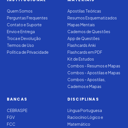
Quem Somos
Apostilas Teóricas
Perguntas Frequentes
Resumos Esquematizados
Contato e Suporte
Mapas Mentais
Envio e Entrega
Cadernos de Questões
Troca e Devolução
App de Questões
Termos de Uso
Flashcards Anki
Política de Privacidade
Flashcards em PDF
Kit de Estudos
Combos - Resumos e Mapas
Combos - Apostilas e Mapas
Combos - Apostilas,
Cadernos e Mapas
BANCAS
DISCIPLINAS
CEBRASPE
Língua Portuguesa
FGV
Raciocínio Lógico e
FCC
Matemático