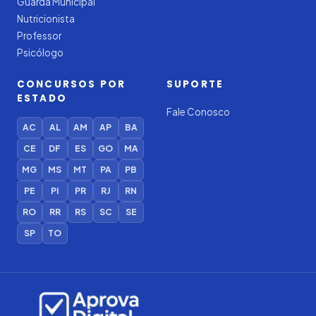
Guarda Municipal
Nutricionista
Professor
Psicólogo
CONCURSOS POR
SUPORTE
ESTADO
Fale Conosco
AC
AL
AM
AP
BA
CE
DF
ES
GO
MA
MG
MS
MT
PA
PB
PE
PI
PR
RJ
RN
RO
RR
RS
SC
SE
SP
TO
Iago — Agente Virtual
Aprova
Digital
Online (IA)