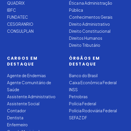
QUADRIX
Ética na Administração
IBFC
Pública
FUNDATEC
Conhecimentos Gerais
CESGRANRIO
Direito Administrativo
CONSULPLAN
Direito Constitucional
Direitos Humanos
Direito Tributário
CARGOS EM
ÓRGÃOS EM
DESTAQUE
DESTAQUE
Agente de Endemias
Banco do Brasil
Agente Comunitário de
Caixa Econômica Federal
Saúde
INSS
Assistente Administrativo
Petrobras
Assistente Social
Polícia Federal
Contador
Polícia Rodoviária Federal
Dentista
SEFAZ DF
Enfermeiro