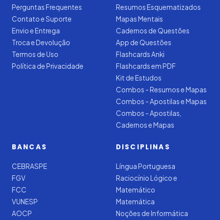
Perguntas Frequentes
Resumos Esquematizados
Contato e Suporte
Mapas Mentais
Envio e Entrega
Cadernos de Questões
Troca e Devolução
App de Questões
Termos de Uso
Flashcards Anki
Política de Privacidade
Flashcards em PDF
Kit de Estudos
Combos - Resumos e Mapas
Combos - Apostilas e Mapas
Combos - Apostilas,
Cadernos e Mapas
BANCAS
DISCIPLINAS
CEBRASPE
Língua Portuguesa
FGV
Raciocínio Lógico e
FCC
Matemático
VUNESP
Matemática
AOCP
Noções de Informática