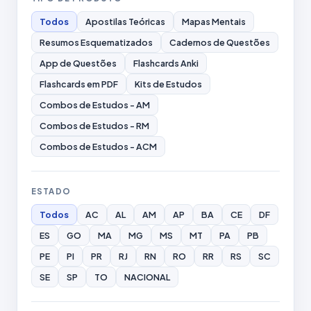
Todos
Apostilas Teóricas
Mapas Mentais
Resumos Esquematizados
Cadernos de Questões
App de Questões
Flashcards Anki
Flashcards em PDF
Kits de Estudos
Combos de Estudos - AM
Combos de Estudos - RM
Combos de Estudos - ACM
ESTADO
Todos
AC
AL
AM
AP
BA
CE
DF
ES
GO
MA
MG
MS
MT
PA
PB
PE
PI
PR
RJ
RN
RO
RR
RS
SC
SE
SP
TO
NACIONAL